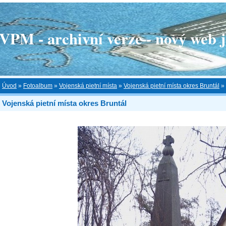
 - archivní verze - nový web je
Úvod
»
Fotoalbum
»
Vojenská pietní místa
»
Vojenská pietní místa okres Bruntál
»
Vojenská pietní místa okres Bruntál