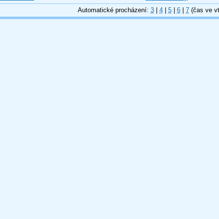
Automatické procházení:
3
|
4
|
5
|
6
|
7
(čas ve vt