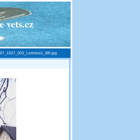
 vets.cz
07_1027_003_Lomnice1_BR.jpg