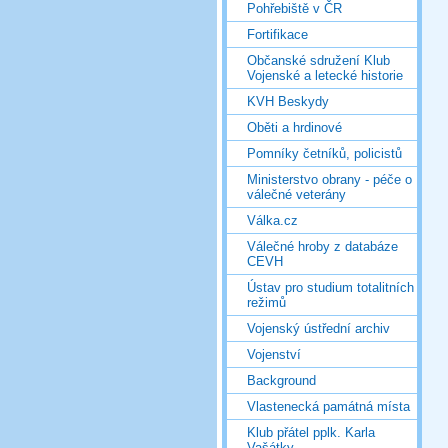
Pohřebiště v ČR
Fortifikace
Občanské sdružení Klub
Vojenské a letecké historie
KVH Beskydy
Oběti a hrdinové
Pomníky četníků, policistů
Ministerstvo obrany - péče o
válečné veterány
Válka.cz
Válečné hroby z databáze
CEVH
Ústav pro studium totalitních
režimů
Vojenský ústřední archiv
Vojenství
Background
Vlastenecká památná místa
Klub přátel pplk. Karla
Vašátky