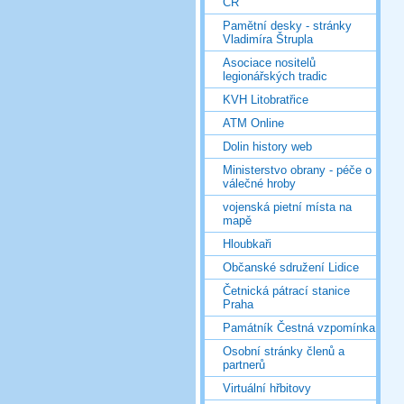
ČR
Pamětní desky - stránky
Vladimíra Štrupla
Asociace nositelů
legionářských tradic
KVH Litobratřice
ATM Online
Dolin history web
Ministerstvo obrany - péče o
válečné hroby
vojenská pietní místa na
mapě
Hloubkaři
Občanské sdružení Lidice
Četnická pátrací stanice
Praha
Památník Čestná vzpomínka
Osobní stránky členů a
partnerů
Virtuální hřbitovy