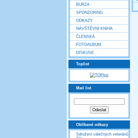
BURZA
SPONZORING
ODKAZY
NÁVŠTĚVNÍ KNIHA
ČLENSKÁ
FOTOALBUM
DISKUSE
Toplist
Mail list
Oblíbené odkazy
Sdružení válečných veteránů