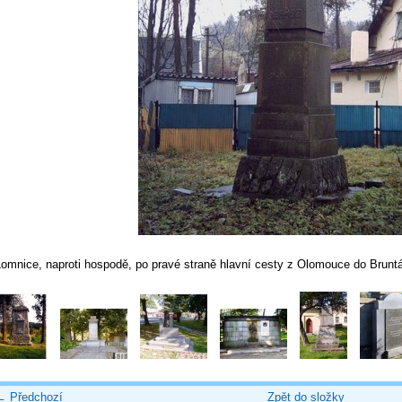
Lomnice, naproti hospodě, po pravé straně hlavní cesty z Olomouce do Bruntá
← Předchozí
Zpět do složky