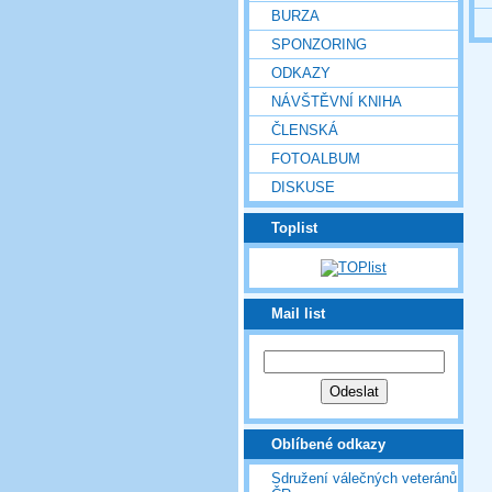
BURZA
SPONZORING
ODKAZY
NÁVŠTĚVNÍ KNIHA
ČLENSKÁ
FOTOALBUM
DISKUSE
Toplist
Mail list
Oblíbené odkazy
Sdružení válečných veteránů