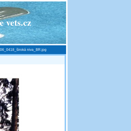
 vets.cz
06_0418_široká niva_BR.jpg