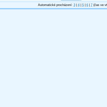
Automatické procházení:
3
|
4
|
5
|
6
|
7
(čas ve vt