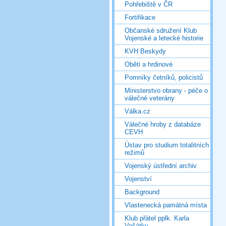
Pohřebiště v ČR
Fortifikace
Občanské sdružení Klub
Vojenské a letecké historie
KVH Beskydy
Oběti a hrdinové
Pomníky četníků, policistů
Ministerstvo obrany - péče o
válečné veterány
Válka.cz
Válečné hroby z databáze
CEVH
Ústav pro studium totalitních
režimů
Vojenský ústřední archiv
Vojenství
Background
Vlastenecká památná místa
Klub přátel pplk. Karla
Vašátky