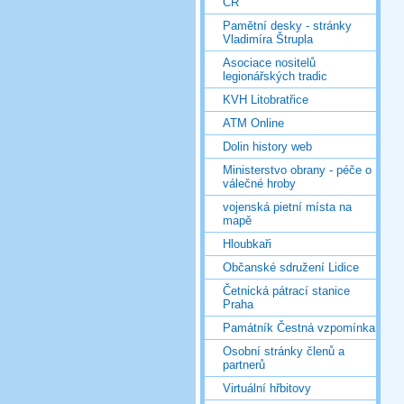
ČR
Pamětní desky - stránky
Vladimíra Štrupla
Asociace nositelů
legionářských tradic
KVH Litobratřice
ATM Online
Dolin history web
Ministerstvo obrany - péče o
válečné hroby
vojenská pietní místa na
mapě
Hloubkaři
Občanské sdružení Lidice
Četnická pátrací stanice
Praha
Památník Čestná vzpomínka
Osobní stránky členů a
partnerů
Virtuální hřbitovy