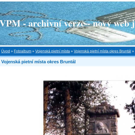
 - archivní verze - nový web je
Úvod
»
Fotoalbum
»
Vojenská pietní místa
»
Vojenská pietní místa okres Bruntál
»
Vojenská pietní místa okres Bruntál