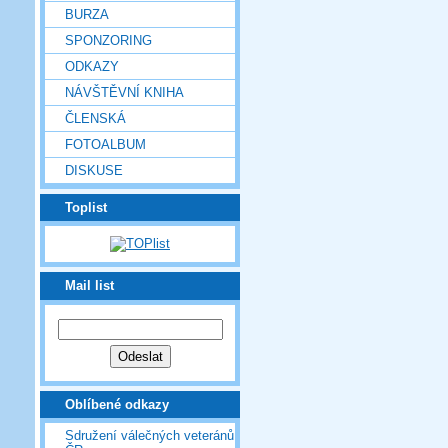
BURZA
SPONZORING
ODKAZY
NÁVŠTĚVNÍ KNIHA
ČLENSKÁ
FOTOALBUM
DISKUSE
Toplist
Mail list
Oblíbené odkazy
Sdružení válečných veteránů