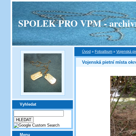
SPOLEK PRO VPM - archivní v
Úvod
»
Fotoalbum
»
Vojenská pi
Vojenská pietní místa okr
Vyhledat
Menu