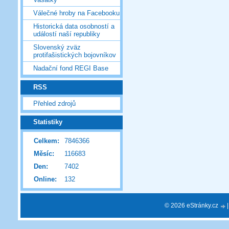
Válečné hroby na Facebooku
Historická data osobností a
událostí naší republiky
Slovenský zväz
protifašistických bojovníkov
Nadační fond REGI Base
RSS
Přehled zdrojů
Statistiky
Celkem:
7846366
Měsíc:
116683
Den:
7402
Online:
132
© 2026 eStránky.cz