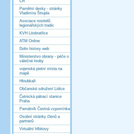
ČR
Pamětní desky - stránky
Vladimíra Štrupla
Asociace nositelů
legionářských tradic
KVH Litobratřice
ATM Online
Dolin history web
Ministerstvo obrany - péče o
válečné hroby
vojenská pietní místa na
mapě
Hloubkaři
Občanské sdružení Lidice
Četnická pátrací stanice
Praha
Památník Čestná vzpomínka
Osobní stránky členů a
partnerů
Virtuální hřbitovy