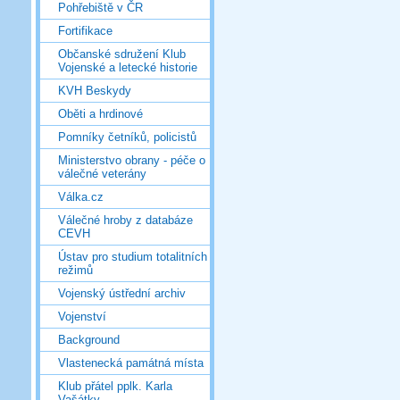
Pohřebiště v ČR
Fortifikace
Občanské sdružení Klub
Vojenské a letecké historie
KVH Beskydy
Oběti a hrdinové
Pomníky četníků, policistů
Ministerstvo obrany - péče o
válečné veterány
Válka.cz
Válečné hroby z databáze
CEVH
Ústav pro studium totalitních
režimů
Vojenský ústřední archiv
Vojenství
Background
Vlastenecká památná místa
Klub přátel pplk. Karla
Vašátky