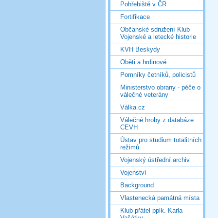
Pohřebiště v ČR
Fortifikace
Občanské sdružení Klub
Vojenské a letecké historie
KVH Beskydy
Oběti a hrdinové
Pomníky četníků, policistů
Ministerstvo obrany - péče o
válečné veterány
Válka.cz
Válečné hroby z databáze
CEVH
Ústav pro studium totalitních
režimů
Vojenský ústřední archiv
Vojenství
Background
Vlastenecká památná místa
Klub přátel pplk. Karla
Vašátky