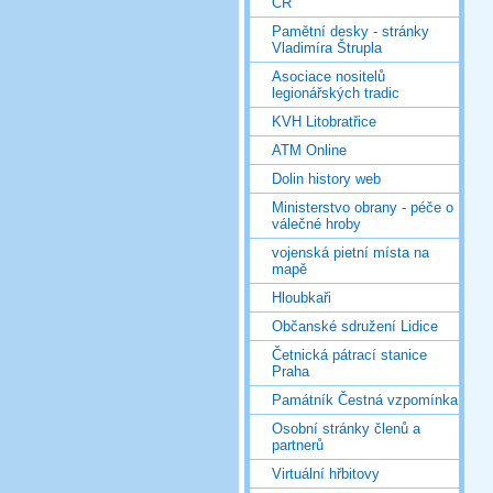
ČR
Pamětní desky - stránky
Vladimíra Štrupla
Asociace nositelů
legionářských tradic
KVH Litobratřice
ATM Online
Dolin history web
Ministerstvo obrany - péče o
válečné hroby
vojenská pietní místa na
mapě
Hloubkaři
Občanské sdružení Lidice
Četnická pátrací stanice
Praha
Památník Čestná vzpomínka
Osobní stránky členů a
partnerů
Virtuální hřbitovy