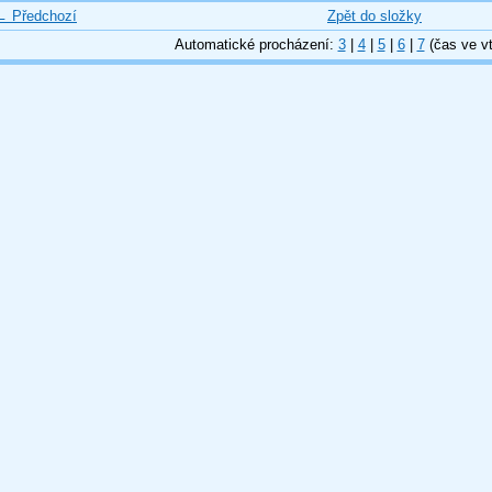
← Předchozí
Zpět do složky
Automatické procházení:
3
|
4
|
5
|
6
|
7
(čas ve vt