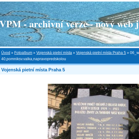
 - archivní verze - nový web je
Úvod
»
Fotoalbum
»
Vojenská pietní místa
»
Vojenská pietní místa Praha 5
»
06_w
40,pomniksv.valka,napravopredskolou
Vojenská pietní místa Praha 5