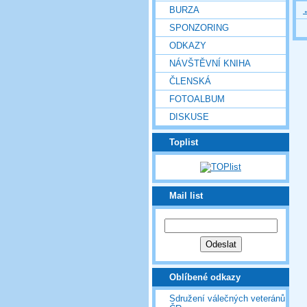
BURZA
SPONZORING
ODKAZY
NÁVŠTĚVNÍ KNIHA
ČLENSKÁ
FOTOALBUM
DISKUSE
Toplist
Mail list
Oblíbené odkazy
Sdružení válečných veteránů