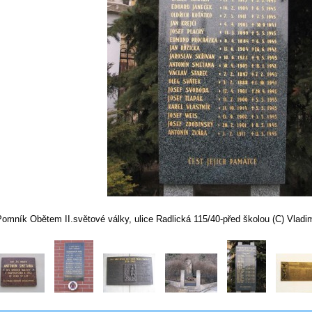
omník Obětem II.světové války, ulice Radlická 115/40-před školou (C) Vladim