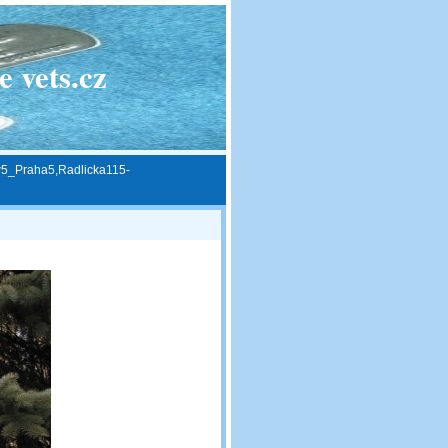
 vets.cz
5_Praha5,Radlicka115-