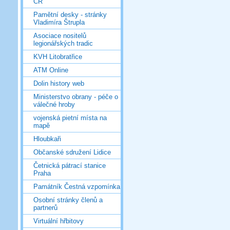
ČR
Pamětní desky - stránky
Vladimíra Štrupla
Asociace nositelů
legionářských tradic
KVH Litobratřice
ATM Online
Dolin history web
Ministerstvo obrany - péče o
válečné hroby
vojenská pietní místa na
mapě
Hloubkaři
Občanské sdružení Lidice
Četnická pátrací stanice
Praha
Památník Čestná vzpomínka
Osobní stránky členů a
partnerů
Virtuální hřbitovy