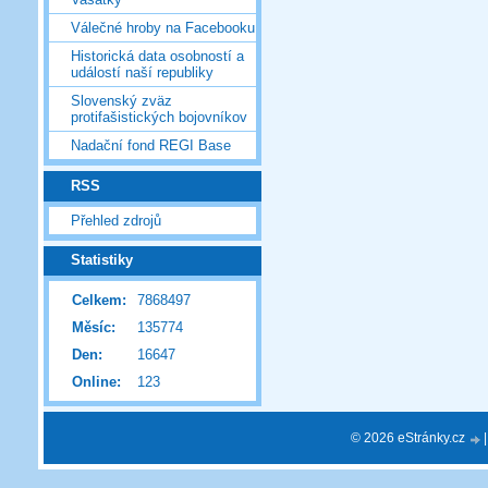
Válečné hroby na Facebooku
Historická data osobností a
událostí naší republiky
Slovenský zväz
protifašistických bojovníkov
Nadační fond REGI Base
RSS
Přehled zdrojů
Statistiky
Celkem:
7868497
Měsíc:
135774
Den:
16647
Online:
123
© 2026 eStránky.cz