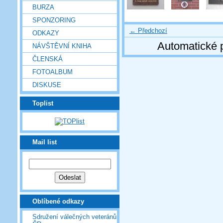
BURZA
SPONZORING
← Předchozí
ODKAZY
Automatické 
NÁVŠTĚVNÍ KNIHA
ČLENSKÁ
FOTOALBUM
DISKUSE
Toplist
Mail list
Oblíbené odkazy
Sdružení válečných veteránů