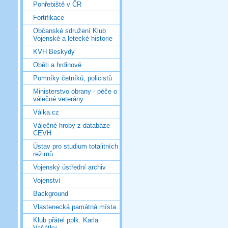
Pohřebiště v ČR
Fortifikace
Občanské sdružení Klub
Vojenské a letecké historie
KVH Beskydy
Oběti a hrdinové
Pomníky četníků, policistů
Ministerstvo obrany - péče o
válečné veterány
Válka.cz
Válečné hroby z databáze
CEVH
Ústav pro studium totalitních
režimů
Vojenský ústřední archiv
Vojenství
Background
Vlastenecká památná místa
Klub přátel pplk. Karla
Vašátky