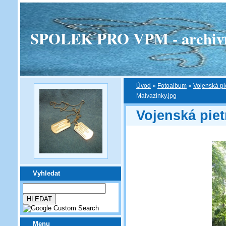
SPOLEK PRO VPM - archivní v
Úvod
»
Fotoalbum
»
Vojenská pi
Malvazinky.jpg
Vojenská piet
Vyhledat
Menu