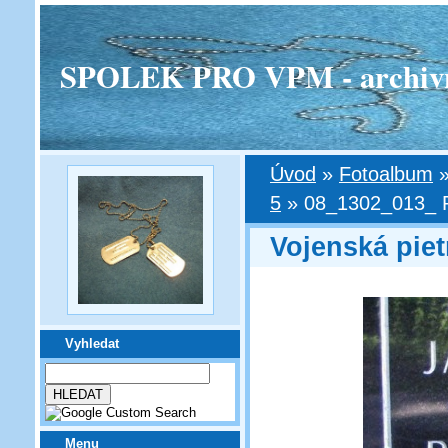
SPOLEK PRO VPM - archivní v
Úvod
»
Fotoalbum
5
»
08_1302_013_ Pr
Vojenská piet
Vyhledat
Menu