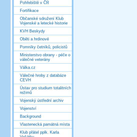
Pohřebiště v ČR
Fortifikace
Občanské sdružení Klub
Vojenské a letecké historie
KVH Beskydy
Oběti a hrdinové
Pomníky četníků, policistů
Ministerstvo obrany - péče o
válečné veterány
Válka.cz
Válečné hroby z databáze
CEVH
Ústav pro studium totalitních
režimů
Vojenský ústřední archiv
Vojenství
Background
Vlastenecká památná místa
Klub přátel pplk. Karla
Vašátky