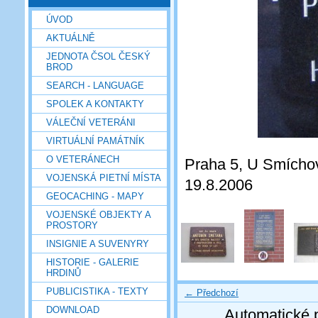
ÚVOD
AKTUÁLNĚ
JEDNOTA ČSOL ČESKÝ
BROD
SEARCH - LANGUAGE
SPOLEK A KONTAKTY
VÁLEČNÍ VETERÁNI
VIRTUÁLNÍ PAMÁTNÍK
O VETERÁNECH
Praha 5, U Smíchov.
VOJENSKÁ PIETNÍ MÍSTA
19.8.2006
GEOCACHING - MAPY
VOJENSKÉ OBJEKTY A
PROSTORY
INSIGNIE A SUVENYRY
HISTORIE - GALERIE
HRDINŮ
PUBLICISTIKA - TEXTY
← Předchozí
DOWNLOAD
Automatické 