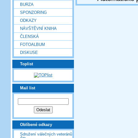
BURZA
SPONZORING
ODKAZY
NÁVŠTĚVNÍ KNIHA
ČLENSKÁ
FOTOALBUM
DISKUSE
Toplist
Mail list
Oblíbené odkazy
Sdružení válečných veteránů