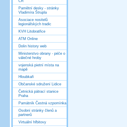
ČR
Pamětní desky - stránky
Vladimíra Štrupla
Asociace nositelů
legionářských tradic
KVH Litobratřice
ATM Online
Dolin history web
Ministerstvo obrany - péče o
válečné hroby
vojenská pietní místa na
mapě
Hloubkaři
Občanské sdružení Lidice
Četnická pátrací stanice
Praha
Památník Čestná vzpomínka
Osobní stránky členů a
partnerů
Virtuální hřbitovy