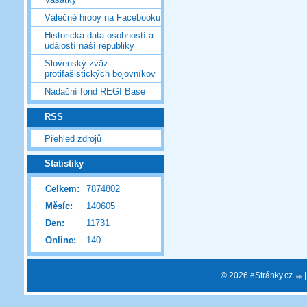
Válečné hroby na Facebooku
Historická data osobností a
událostí naší republiky
Slovenský zväz
protifašistických bojovníkov
Nadační fond REGI Base
RSS
Přehled zdrojů
Statistiky
Celkem:
7874802
Měsíc:
140605
Den:
11731
Online:
140
© 2026 eStránky.cz