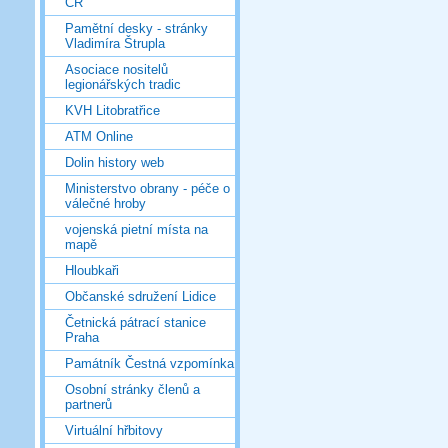
ČR
Pamětní desky - stránky
Vladimíra Štrupla
Asociace nositelů
legionářských tradic
KVH Litobratřice
ATM Online
Dolin history web
Ministerstvo obrany - péče o
válečné hroby
vojenská pietní místa na
mapě
Hloubkaři
Občanské sdružení Lidice
Četnická pátrací stanice
Praha
Památník Čestná vzpomínka
Osobní stránky členů a
partnerů
Virtuální hřbitovy