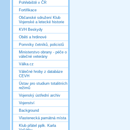
Pohřebiště v ČR
Fortifikace
Občanské sdružení Klub
Vojenské a letecké historie
KVH Beskydy
Oběti a hrdinové
Pomníky četníků, policistů
Ministerstvo obrany - péče o
válečné veterány
Válka.cz
Válečné hroby z databáze
CEVH
Ústav pro studium totalitních
režimů
Vojenský ústřední archiv
Vojenství
Background
Vlastenecká památná místa
Klub přátel pplk. Karla
Vašátky