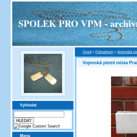
SPOLEK PRO VPM - archivní v
Úvod
»
Fotoalbum
»
Vojenská pi
Vojenská pietní místa Pra
Vyhledat
Menu