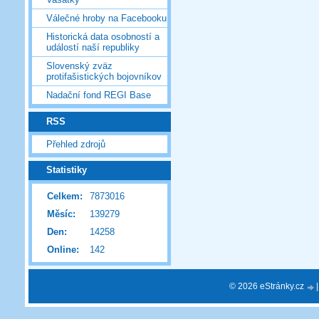
Válečné hroby na Facebooku
Historická data osobností a
událostí naší republiky
Slovenský zväz
protifašistických bojovníkov
Nadační fond REGI Base
RSS
Přehled zdrojů
Statistiky
Celkem:
7873016
Měsíc:
139279
Den:
14258
Online:
142
© 2026 eStránky.cz