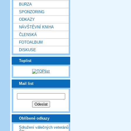
BURZA
SPONZORING
ODKAZY
NÁVŠTĚVNÍ KNIHA
ČLENSKÁ
FOTOALBUM
DISKUSE
Toplist
Mail list
Oblíbené odkazy
Sdružení válečných veteránů