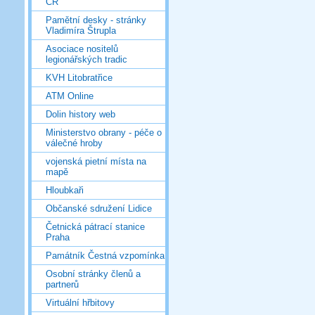
ČR
Pamětní desky - stránky
Vladimíra Štrupla
Asociace nositelů
legionářských tradic
KVH Litobratřice
ATM Online
Dolin history web
Ministerstvo obrany - péče o
válečné hroby
vojenská pietní místa na
mapě
Hloubkaři
Občanské sdružení Lidice
Četnická pátrací stanice
Praha
Památník Čestná vzpomínka
Osobní stránky členů a
partnerů
Virtuální hřbitovy