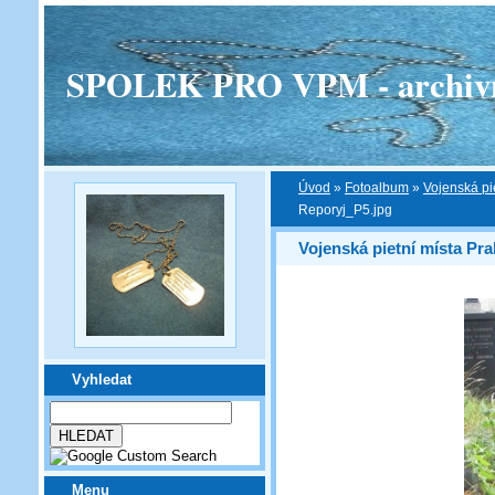
SPOLEK PRO VPM - archivní v
Úvod
»
Fotoalbum
»
Vojenská pi
Reporyj_P5.jpg
Vojenská pietní místa Pra
Vyhledat
Menu