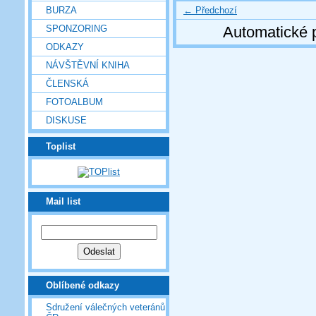
← Předchozí
BURZA
SPONZORING
Automatické 
ODKAZY
NÁVŠTĚVNÍ KNIHA
ČLENSKÁ
FOTOALBUM
DISKUSE
Toplist
Mail list
Oblíbené odkazy
Sdružení válečných veteránů