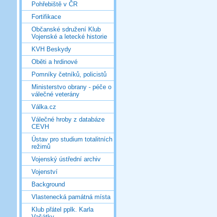
Pohřebiště v ČR
Fortifikace
Občanské sdružení Klub
Vojenské a letecké historie
KVH Beskydy
Oběti a hrdinové
Pomníky četníků, policistů
Ministerstvo obrany - péče o
válečné veterány
Válka.cz
Válečné hroby z databáze
CEVH
Ústav pro studium totalitních
režimů
Vojenský ústřední archiv
Vojenství
Background
Vlastenecká památná místa
Klub přátel pplk. Karla
Vašátky