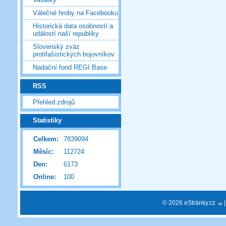
Válečné hroby na Facebooku
Historická data osobností a
událostí naší republiky
Slovenský zväz
protifašistických bojovníkov
Nadační fond REGI Base
RSS
Přehled zdrojů
Statistiky
Celkem:
7839094
Měsíc:
112724
Den:
6173
Online:
100
© 2026 eStránky.cz