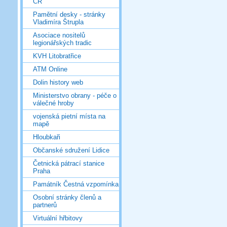
ČR
Pamětní desky - stránky
Vladimíra Štrupla
Asociace nositelů
legionářských tradic
KVH Litobratřice
ATM Online
Dolin history web
Ministerstvo obrany - péče o
válečné hroby
vojenská pietní místa na
mapě
Hloubkaři
Občanské sdružení Lidice
Četnická pátrací stanice
Praha
Památník Čestná vzpomínka
Osobní stránky členů a
partnerů
Virtuální hřbitovy