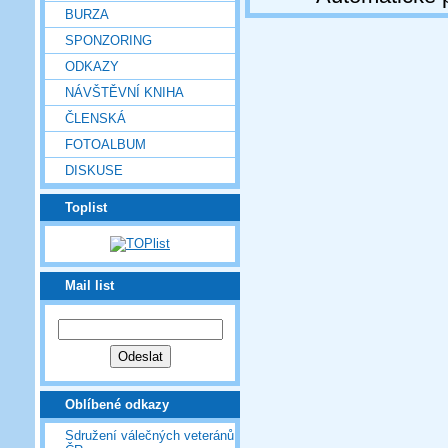
BURZA
SPONZORING
ODKAZY
NÁVŠTĚVNÍ KNIHA
ČLENSKÁ
FOTOALBUM
DISKUSE
Toplist
Mail list
Oblíbené odkazy
Sdružení válečných veteránů