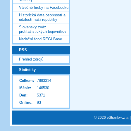
Válečné hroby na Facebooku
Historická data osobností a
událostí naší republiky
Slovenský zväz
protifašistických bojovníkov
Nadační fond REGI Base
RSS
Přehled zdrojů
Statistiky
Celkem:
7883314
Měsíc:
146530
Den:
5371
Online:
93
© 2026 eStránky.cz