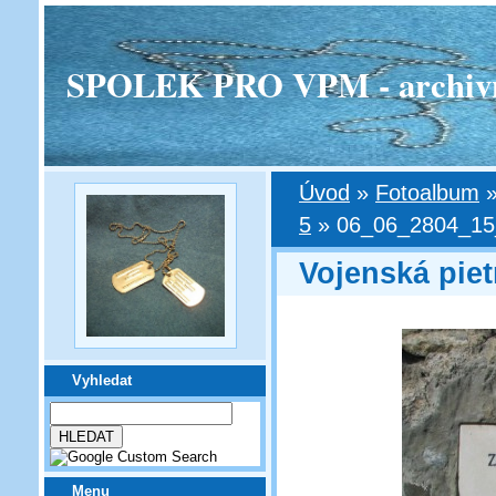
SPOLEK PRO VPM - archivní v
Úvod
»
Fotoalbum
5
»
06_06_2804_15_
Vojenská piet
Vyhledat
Menu