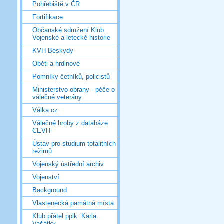
Pohřebiště v ČR
Fortifikace
Občanské sdružení Klub
Vojenské a letecké historie
KVH Beskydy
Oběti a hrdinové
Pomníky četníků, policistů
Ministerstvo obrany - péče o
válečné veterány
Válka.cz
Válečné hroby z databáze
CEVH
Ústav pro studium totalitních
režimů
Vojenský ústřední archiv
Vojenství
Background
Vlastenecká památná místa
Klub přátel pplk. Karla
Vašátky