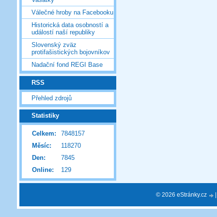
Válečné hroby na Facebooku
Historická data osobností a
událostí naší republiky
Slovenský zväz
protifašistických bojovníkov
Nadační fond REGI Base
RSS
Přehled zdrojů
Statistiky
Celkem:
7848157
Měsíc:
118270
Den:
7845
Online:
129
© 2026 eStránky.cz