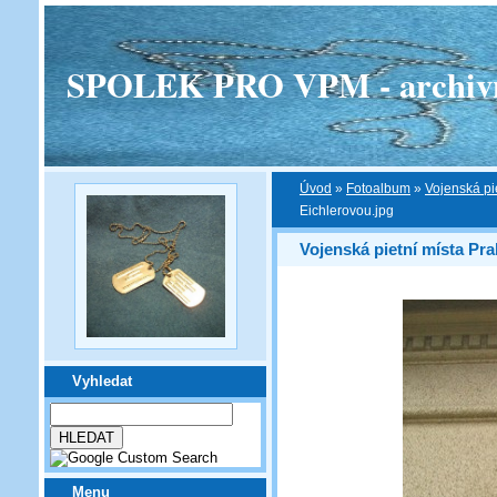
SPOLEK PRO VPM - archivní v
Úvod
»
Fotoalbum
»
Vojenská pi
Eichlerovou.jpg
Vojenská pietní místa Pra
Vyhledat
Menu