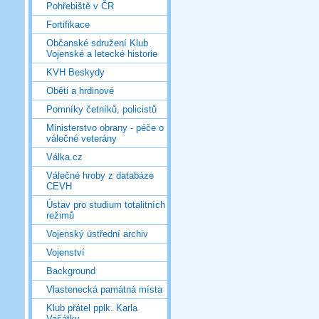
Pohřebiště v ČR
Fortifikace
Občanské sdružení Klub
Vojenské a letecké historie
KVH Beskydy
Oběti a hrdinové
Pomníky četníků, policistů
Ministerstvo obrany - péče o
válečné veterány
Válka.cz
Válečné hroby z databáze
CEVH
Ústav pro studium totalitních
režimů
Vojenský ústřední archiv
Vojenství
Background
Vlastenecká památná místa
Klub přátel pplk. Karla
Vašátky