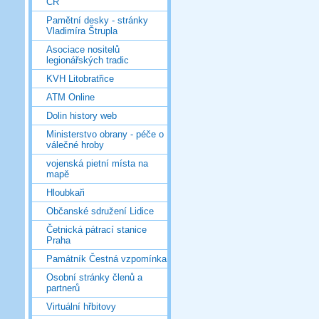
ČR
Pamětní desky - stránky
Vladimíra Štrupla
Asociace nositelů
legionářských tradic
KVH Litobratřice
ATM Online
Dolin history web
Ministerstvo obrany - péče o
válečné hroby
vojenská pietní místa na
mapě
Hloubkaři
Občanské sdružení Lidice
Četnická pátrací stanice
Praha
Památník Čestná vzpomínka
Osobní stránky členů a
partnerů
Virtuální hřbitovy