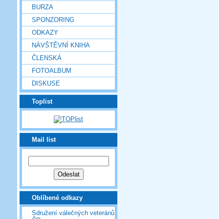
BURZA
SPONZORING
ODKAZY
NÁVŠTĚVNÍ KNIHA
ČLENSKÁ
FOTOALBUM
DISKUSE
Toplist
Mail list
Oblíbené odkazy
Sdružení válečných veteránů