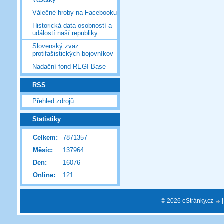
Válečné hroby na Facebooku
Historická data osobností a
událostí naší republiky
Slovenský zväz
protifašistických bojovníkov
Nadační fond REGI Base
RSS
Přehled zdrojů
Statistiky
Celkem:
7871357
Měsíc:
137964
Den:
16076
Online:
121
© 2026 eStránky.cz