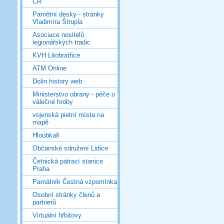
ČR
Pamětní desky - stránky
Vladimíra Štrupla
Asociace nositelů
legionářských tradic
KVH Litobratřice
ATM Online
Dolin history web
Ministerstvo obrany - péče o
válečné hroby
vojenská pietní místa na
mapě
Hloubkaři
Občanské sdružení Lidice
Četnická pátrací stanice
Praha
Památník Čestná vzpomínka
Osobní stránky členů a
partnerů
Virtuální hřbitovy