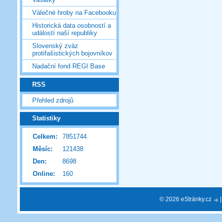
Válečné hroby na Facebooku
Historická data osobností a
událostí naší republiky
Slovenský zväz
protifašistických bojovníkov
Nadační fond REGI Base
RSS
Přehled zdrojů
Statistiky
Celkem:
7851744
Měsíc:
121438
Den:
8698
Online:
160
© 2026 eStránky.cz