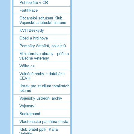
Pohřebiště v ČR
Fortifikace
Občanské sdružení Klub
Vojenské a letecké historie
KVH Beskydy
Oběti a hrdinové
Pomníky četníků, policistů
Ministerstvo obrany - péče o
válečné veterány
Válka.cz
Válečné hroby z databáze
CEVH
Ústav pro studium totalitních
režimů
Vojenský ústřední archiv
Vojenství
Background
Vlastenecká památná místa
Klub přátel pplk. Karla
Vašátky