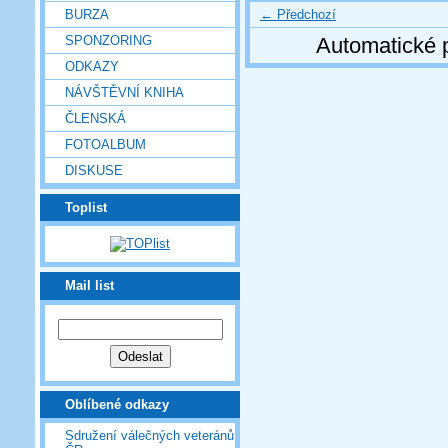
← Předchozí
BURZA
SPONZORING
Automatické 
ODKAZY
NÁVŠTĚVNÍ KNIHA
ČLENSKÁ
FOTOALBUM
DISKUSE
Toplist
Mail list
Oblíbené odkazy
Sdružení válečných veteránů