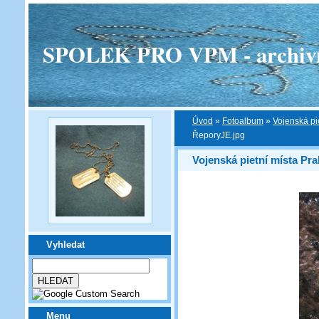
SPOLEK PRO VPM - archivní v
Úvod
»
Fotoalbum
»
Vojenská pi
ŘeporyJE.jpg
Vojenská pietní místa Pra
Vyhledat
Menu