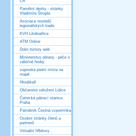
ČR
Pamětní desky - stránky
Vladimíra Štrupla
Asociace nositelů
legionářských tradic
KVH Litobratřice
ATM Online
Dolin history web
Ministerstvo obrany - péče o
válečné hroby
vojenská pietní místa na
mapě
Hloubkaři
Občanské sdružení Lidice
Četnická pátrací stanice
Praha
Památník Čestná vzpomínka
Osobní stránky členů a
partnerů
Virtuální hřbitovy