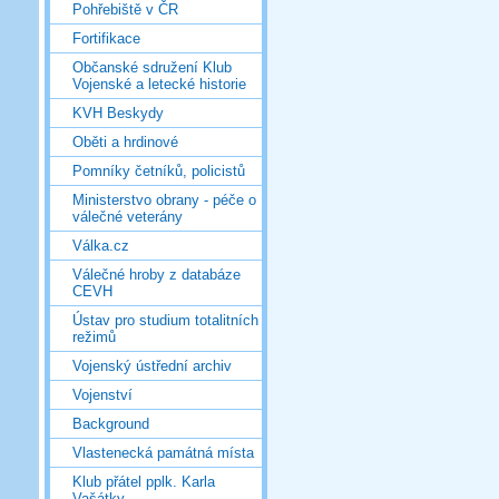
Pohřebiště v ČR
Fortifikace
Občanské sdružení Klub
Vojenské a letecké historie
KVH Beskydy
Oběti a hrdinové
Pomníky četníků, policistů
Ministerstvo obrany - péče o
válečné veterány
Válka.cz
Válečné hroby z databáze
CEVH
Ústav pro studium totalitních
režimů
Vojenský ústřední archiv
Vojenství
Background
Vlastenecká památná místa
Klub přátel pplk. Karla
Vašátky