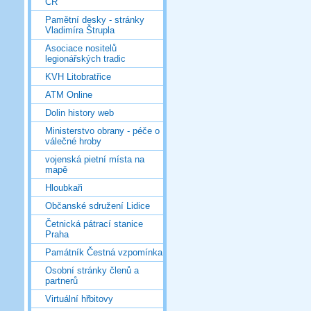
ČR
Pamětní desky - stránky
Vladimíra Štrupla
Asociace nositelů
legionářských tradic
KVH Litobratřice
ATM Online
Dolin history web
Ministerstvo obrany - péče o
válečné hroby
vojenská pietní místa na
mapě
Hloubkaři
Občanské sdružení Lidice
Četnická pátrací stanice
Praha
Památník Čestná vzpomínka
Osobní stránky členů a
partnerů
Virtuální hřbitovy