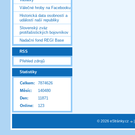
Válečné hroby na Facebooku
Historická data osobností a
událostí naší republiky
Slovenský zväz
protifašistických bojovníkov
Nadační fond REGI Base
RSS
Přehled zdrojů
Statistiky
Celkem:
7874626
Měsíc:
140480
Den:
11871
Online:
123
© 2026 eStránky.cz