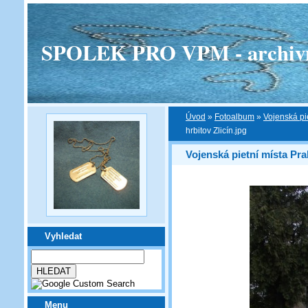
SPOLEK PRO VPM - archivní v
Úvod
»
Fotoalbum
»
Vojenská pi
hrbitov Zlicín.jpg
Vojenská pietní místa Pra
Vyhledat
Menu