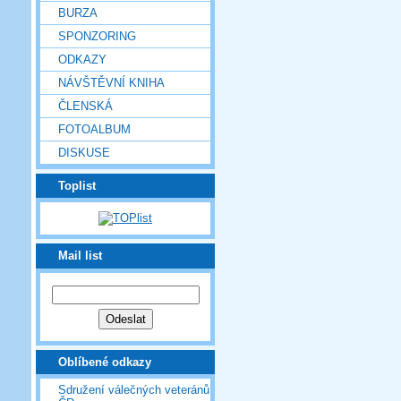
BURZA
SPONZORING
ODKAZY
NÁVŠTĚVNÍ KNIHA
ČLENSKÁ
FOTOALBUM
DISKUSE
Toplist
Mail list
Oblíbené odkazy
Sdružení válečných veteránů