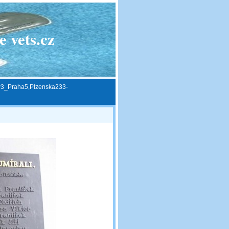
 vets.cz
3_Praha5,Plzenska233-