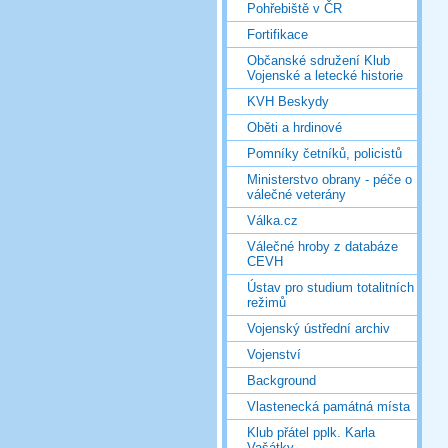
Pohřebiště v ČR
Fortifikace
Občanské sdružení Klub
Vojenské a letecké historie
KVH Beskydy
Oběti a hrdinové
Pomníky četníků, policistů
Ministerstvo obrany - péče o
válečné veterány
Válka.cz
Válečné hroby z databáze
CEVH
Ústav pro studium totalitních
režimů
Vojenský ústřední archiv
Vojenství
Background
Vlastenecká památná místa
Klub přátel pplk. Karla
Vašátky