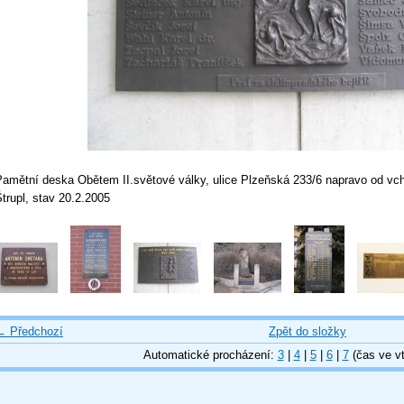
Pamětní deska Obětem II.světové války, ulice Plzeňská 233/6 napravo od vch
trupl, stav 20.2.2005
← Předchozí
Zpět do složky
Automatické procházení:
3
|
4
|
5
|
6
|
7
(čas ve vt