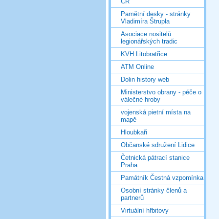
ČR
Pamětní desky - stránky
Vladimíra Štrupla
Asociace nositelů
legionářských tradic
KVH Litobratřice
ATM Online
Dolin history web
Ministerstvo obrany - péče o
válečné hroby
vojenská pietní místa na
mapě
Hloubkaři
Občanské sdružení Lidice
Četnická pátrací stanice
Praha
Památník Čestná vzpomínka
Osobní stránky členů a
partnerů
Virtuální hřbitovy