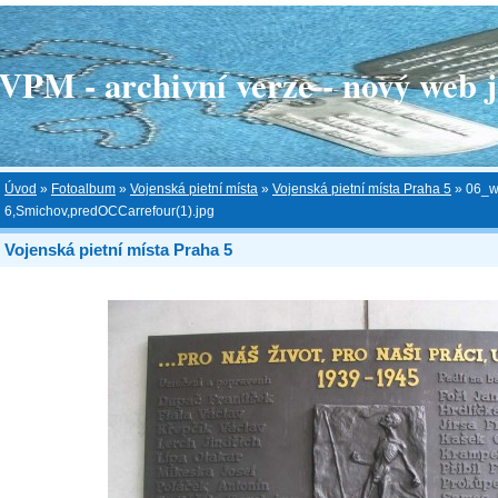
 - archivní verze - nový web je
Úvod
»
Fotoalbum
»
Vojenská pietní místa
»
Vojenská pietní místa Praha 5
»
06_w
6,Smichov,predOCCarrefour(1).jpg
Vojenská pietní místa Praha 5