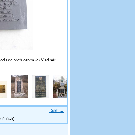
odu do obch.centra (c) Vladimír
Další →
eřinách)