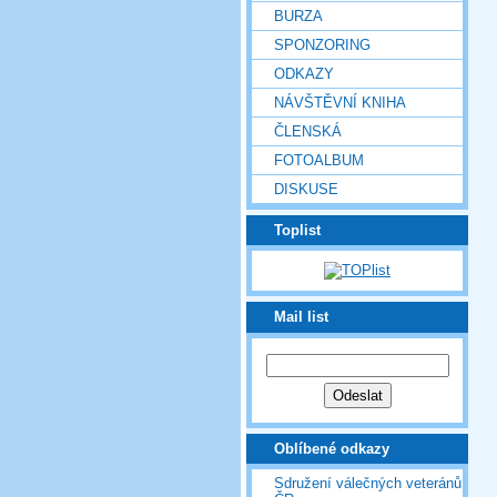
BURZA
SPONZORING
ODKAZY
NÁVŠTĚVNÍ KNIHA
ČLENSKÁ
FOTOALBUM
DISKUSE
Toplist
Mail list
Oblíbené odkazy
Sdružení válečných veteránů