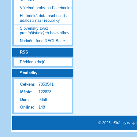
Válečné hroby na Facebooku
Historická data osobností a
událostí naší republiky
Slovenský zväz
protifašistických bojovníkov
Nadační fond REGI Base
RSS
Přehled zdrojů
Statistiky
Celkem:
7853541
Měsíc:
122828
Den:
9358
Online:
148
© 2026 eStránky.cz