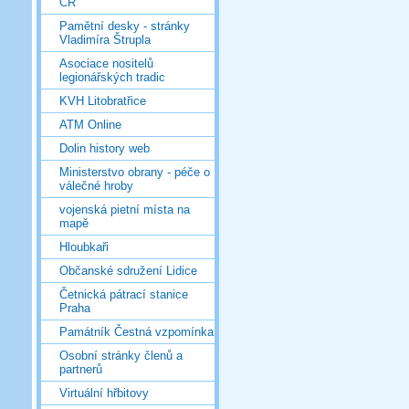
ČR
Pamětní desky - stránky
Vladimíra Štrupla
Asociace nositelů
legionářských tradic
KVH Litobratřice
ATM Online
Dolin history web
Ministerstvo obrany - péče o
válečné hroby
vojenská pietní místa na
mapě
Hloubkaři
Občanské sdružení Lidice
Četnická pátrací stanice
Praha
Památník Čestná vzpomínka
Osobní stránky členů a
partnerů
Virtuální hřbitovy