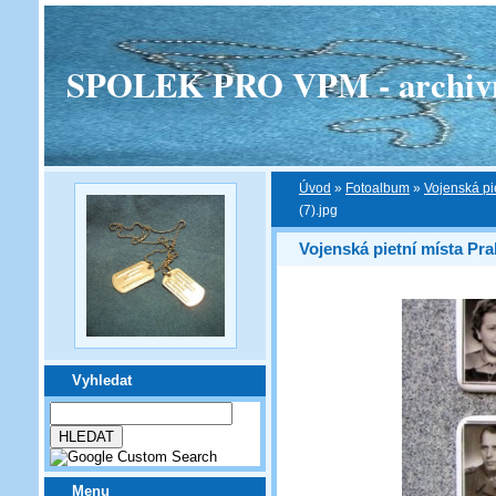
SPOLEK PRO VPM - archivní v
Úvod
»
Fotoalbum
»
Vojenská pi
(7).jpg
Vojenská pietní místa Pra
Vyhledat
Menu