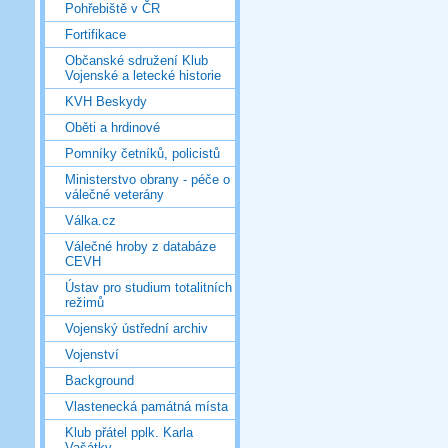
Pohřebiště v ČR
Fortifikace
Občanské sdružení Klub
Vojenské a letecké historie
KVH Beskydy
Oběti a hrdinové
Pomníky četníků, policistů
Ministerstvo obrany - péče o
válečné veterány
Válka.cz
Válečné hroby z databáze
CEVH
Ústav pro studium totalitních
režimů
Vojenský ústřední archiv
Vojenství
Background
Vlastenecká památná místa
Klub přátel pplk. Karla
Vašátky