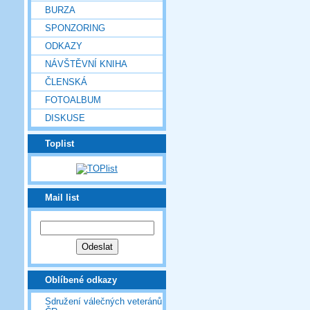
BURZA
SPONZORING
ODKAZY
NÁVŠTĚVNÍ KNIHA
ČLENSKÁ
FOTOALBUM
DISKUSE
Toplist
Mail list
Oblíbené odkazy
Sdružení válečných veteránů