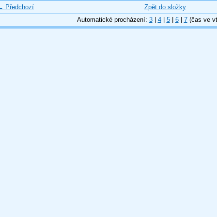
← Předchozí
Zpět do složky
Automatické procházení:
3
|
4
|
5
|
6
|
7
(čas ve vt