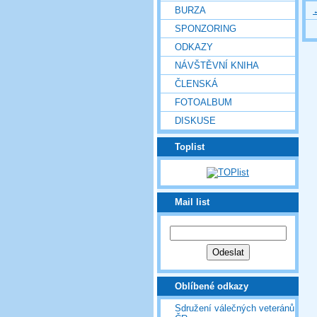
BURZA
SPONZORING
ODKAZY
NÁVŠTĚVNÍ KNIHA
ČLENSKÁ
FOTOALBUM
DISKUSE
Toplist
Mail list
Oblíbené odkazy
Sdružení válečných veteránů