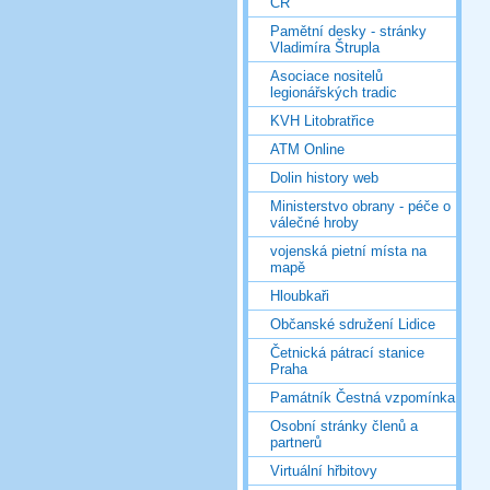
ČR
Pamětní desky - stránky
Vladimíra Štrupla
Asociace nositelů
legionářských tradic
KVH Litobratřice
ATM Online
Dolin history web
Ministerstvo obrany - péče o
válečné hroby
vojenská pietní místa na
mapě
Hloubkaři
Občanské sdružení Lidice
Četnická pátrací stanice
Praha
Památník Čestná vzpomínka
Osobní stránky členů a
partnerů
Virtuální hřbitovy