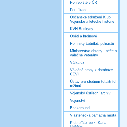
Pohřebiště v ČR
Fortifikace
Občanské sdružení Klub
Vojenské a letecké historie
KVH Beskydy
Oběti a hrdinové
Pomníky četníků, policistů
Ministerstvo obrany - péče o
válečné veterány
Válka.cz
Válečné hroby z databáze
CEVH
Ústav pro studium totalitních
režimů
Vojenský ústřední archiv
Vojenství
Background
Vlastenecká památná místa
Klub přátel pplk. Karla
Vašátky