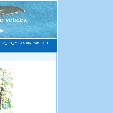
 vets.cz
802_034_Praha 5, epy, 2006-08-11