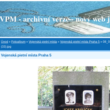
 - archivní verze - nový web je
Úvod
»
Fotoalbum
»
Vojenská pietní místa
»
Vojenská pietní místa Praha 5
»
08_0
(33).jpg
Vojenská pietní místa Praha 5