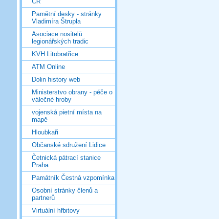
ČR
Pamětní desky - stránky
Vladimíra Štrupla
Asociace nositelů
legionářských tradic
KVH Litobratřice
ATM Online
Dolin history web
Ministerstvo obrany - péče o
válečné hroby
vojenská pietní místa na
mapě
Hloubkaři
Občanské sdružení Lidice
Četnická pátrací stanice
Praha
Památník Čestná vzpomínka
Osobní stránky členů a
partnerů
Virtuální hřbitovy