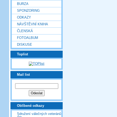
BURZA
SPONZORING
ODKAZY
NÁVŠTĚVNÍ KNIHA
ČLENSKÁ
FOTOALBUM
DISKUSE
Toplist
Mail list
Oblíbené odkazy
Sdružení válečných veteránů