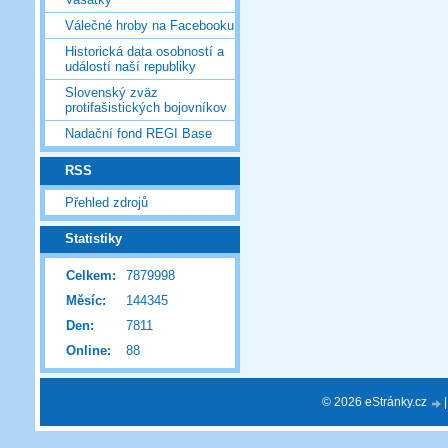
Válečné hroby na Facebooku
Historická data osobností a
událostí naší republiky
Slovenský zväz
protifašistických bojovníkov
Nadační fond REGI Base
RSS
Přehled zdrojů
Statistiky
Celkem:
7879998
Měsíc:
144345
Den:
7811
Online:
88
© 2026 eStránky.cz