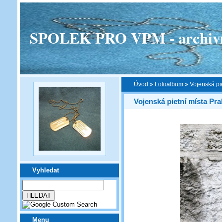
SPOLEK PRO VPM - archivní v
Úvod
»
Fotoalbum
»
Vojenská pi
Vojenská pietní místa Pra
Vyhledat
Menu