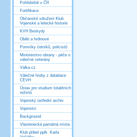
Pohřebiště v ČR
Fortifikace
Občanské sdružení Klub
Vojenské a letecké historie
KVH Beskydy
Oběti a hrdinové
Pomníky četníků, policistů
Ministerstvo obrany - péče o
válečné veterány
Válka.cz
Válečné hroby z databáze
CEVH
Ústav pro studium totalitních
režimů
Vojenský ústřední archiv
Vojenství
Background
Vlastenecká památná místa
Klub přátel pplk. Karla
Vašátky