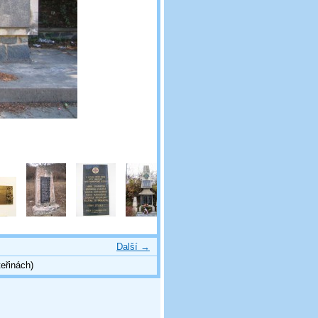
Další →
eřinách)