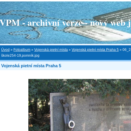
 - archivní verze - nový web je
Úvod
»
Fotoalbum
»
Vojenská pietní místa
»
Vojenská pietní místa Praha 5
»
06_2
škole254-19,pomník.jpg
Vojenská pietní místa Praha 5