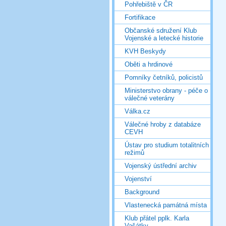
Pohřebiště v ČR
Fortifikace
Občanské sdružení Klub
Vojenské a letecké historie
KVH Beskydy
Oběti a hrdinové
Pomníky četníků, policistů
Ministerstvo obrany - péče o
válečné veterány
Válka.cz
Válečné hroby z databáze
CEVH
Ústav pro studium totalitních
režimů
Vojenský ústřední archiv
Vojenství
Background
Vlastenecká památná místa
Klub přátel pplk. Karla
Vašátky