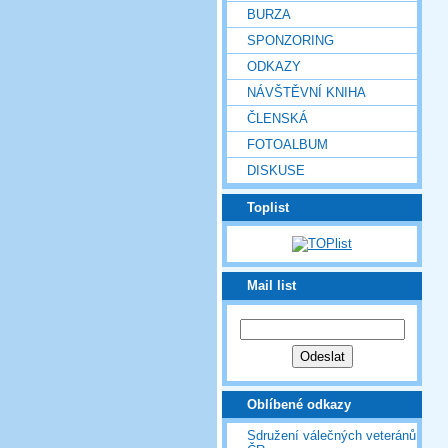
BURZA
SPONZORING
ODKAZY
NÁVŠTĚVNÍ KNIHA
ČLENSKÁ
FOTOALBUM
DISKUSE
Toplist
Mail list
Oblíbené odkazy
Sdružení válečných veteránů