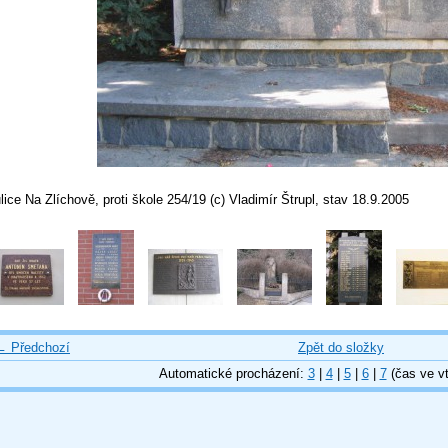
lice Na Zlíchově, proti škole 254/19 (c) Vladimír Štrupl, stav 18.9.2005
← Předchozí
Zpět do složky
Automatické procházení:
3
|
4
|
5
|
6
|
7
(čas ve vt