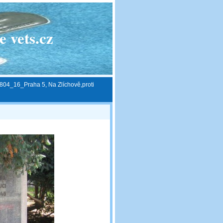
 vets.cz
804_16_Praha 5, Na Zlíchově,proti