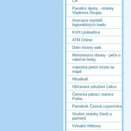
ČR
Pamětní desky - stránky
Vladimíra Štrupla
Asociace nositelů
legionářských tradic
KVH Litobratřice
ATM Online
Dolin history web
Ministerstvo obrany - péče o
válečné hroby
vojenská pietní místa na
mapě
Hloubkaři
Občanské sdružení Lidice
Četnická pátrací stanice
Praha
Památník Čestná vzpomínka
Osobní stránky členů a
partnerů
Virtuální hřbitovy