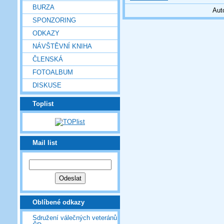
BURZA
Aut
SPONZORING
ODKAZY
NÁVŠTĚVNÍ KNIHA
ČLENSKÁ
FOTOALBUM
DISKUSE
Toplist
Mail list
Oblíbené odkazy
Sdružení válečných veteránů