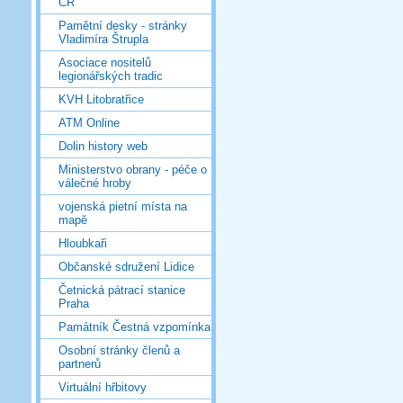
ČR
Pamětní desky - stránky
Vladimíra Štrupla
Asociace nositelů
legionářských tradic
KVH Litobratřice
ATM Online
Dolin history web
Ministerstvo obrany - péče o
válečné hroby
vojenská pietní místa na
mapě
Hloubkaři
Občanské sdružení Lidice
Četnická pátrací stanice
Praha
Památník Čestná vzpomínka
Osobní stránky členů a
partnerů
Virtuální hřbitovy