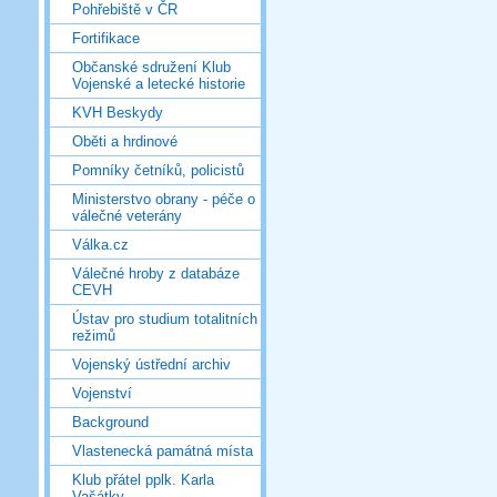
Pohřebiště v ČR
Fortifikace
Občanské sdružení Klub
Vojenské a letecké historie
KVH Beskydy
Oběti a hrdinové
Pomníky četníků, policistů
Ministerstvo obrany - péče o
válečné veterány
Válka.cz
Válečné hroby z databáze
CEVH
Ústav pro studium totalitních
režimů
Vojenský ústřední archiv
Vojenství
Background
Vlastenecká památná místa
Klub přátel pplk. Karla
Vašátky