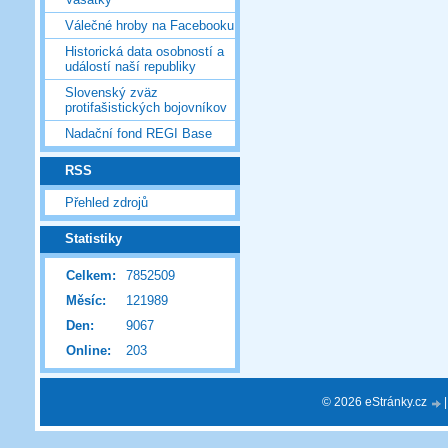
Válečné hroby na Facebooku
Historická data osobností a
událostí naší republiky
Slovenský zväz
protifašistických bojovníkov
Nadační fond REGI Base
RSS
Přehled zdrojů
Statistiky
Celkem:
7852509
Měsíc:
121989
Den:
9067
Online:
203
© 2026 eStránky.cz