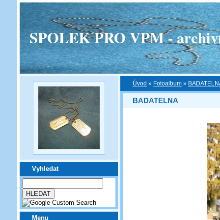
SPOLEK PRO VPM - archivní v
Úvod
»
Fotoalbum
»
BADATELN
BADATELNA
Vyhledat
Menu