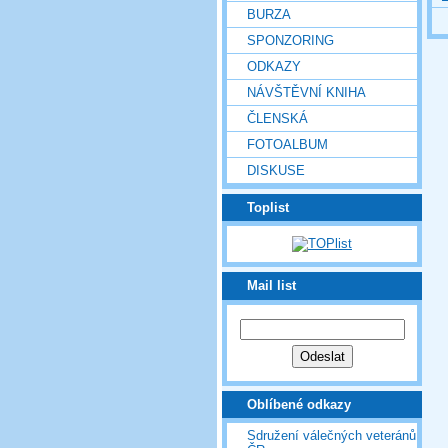
BURZA
SPONZORING
ODKAZY
NÁVŠTĚVNÍ KNIHA
ČLENSKÁ
FOTOALBUM
DISKUSE
Toplist
Mail list
Oblíbené odkazy
Sdružení válečných veteránů