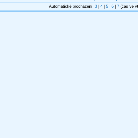
Automatické procházení:
3
|
4
|
5
|
6
|
7
(čas ve vt