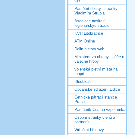
ČR
Pamětní desky - stránky
Vladimíra Štrupla
Asociace nositelů
legionářských tradic
KVH Litobratřice
ATM Online
Dolin history web
Ministerstvo obrany - péče o
válečné hroby
vojenská pietní místa na
mapě
Hloubkaři
Občanské sdružení Lidice
Četnická pátrací stanice
Praha
Památník Čestná vzpomínka
Osobní stránky členů a
partnerů
Virtuální hřbitovy