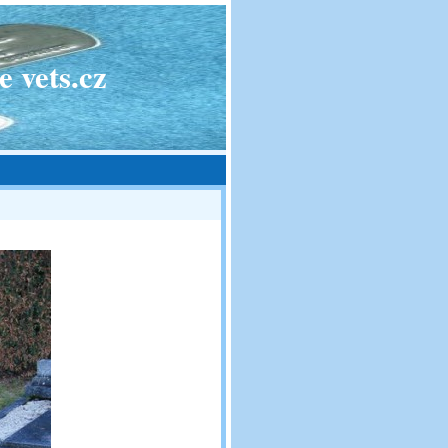
 vets.cz