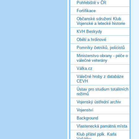
Pohřebiště v ČR
Fortifikace
Občanské sdružení Klub
Vojenské a letecké historie
KVH Beskydy
Oběti a hrdinové
Pomníky četníků, policistů
Ministerstvo obrany - péče o
válečné veterány
Válka.cz
Válečné hroby z databáze
CEVH
Ústav pro studium totalitních
režimů
Vojenský ústřední archiv
Vojenství
Background
Vlastenecká památná místa
Klub přátel pplk. Karla
Vašátky