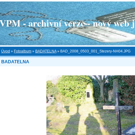
 - archivní verze - nový web je
Úvod
»
Fotoalbum
»
BADATELNA
»
BAD_2008_0503_001_Stezery-NH04.JPG
BADATELNA