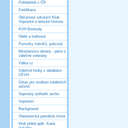
Pohřebiště v ČR
Fortifikace
Občanské sdružení Klub
Vojenské a letecké historie
KVH Beskydy
Oběti a hrdinové
Pomníky četníků, policistů
Ministerstvo obrany - péče o
válečné veterány
Válka.cz
Válečné hroby z databáze
CEVH
Ústav pro studium totalitních
režimů
Vojenský ústřední archiv
Vojenství
Background
Vlastenecká památná místa
Klub přátel pplk. Karla
Vašátky