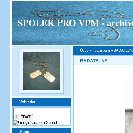
SPOLEK PRO VPM - archivní v
Úvod
»
Fotoalbum
»
BADATELN
BADATELNA
Vyhledat
Menu