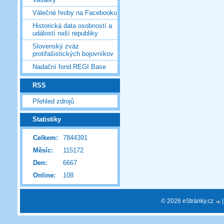
Válečné hroby na Facebooku
Historická data osobností a
událostí naší republiky
Slovenský zväz
protifašistických bojovníkov
Nadační fond REGI Base
RSS
Přehled zdrojů
Statistiky
Celkem:
7844391
Měsíc:
115172
Den:
6667
Online:
108
© 2026 eStránky.cz