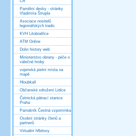
ČR
Pamětní desky - stránky
Vladimíra Štrupla
Asociace nositelů
legionářských tradic
KVH Litobratřice
ATM Online
Dolin history web
Ministerstvo obrany - péče o
válečné hroby
vojenská pietní místa na
mapě
Hloubkaři
Občanské sdružení Lidice
Četnická pátrací stanice
Praha
Památník Čestná vzpomínka
Osobní stránky členů a
partnerů
Virtuální hřbitovy