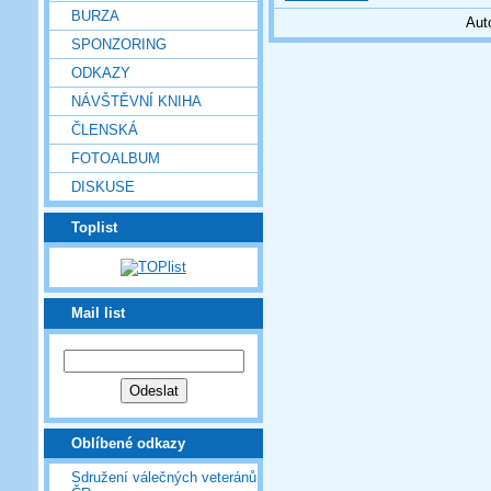
BURZA
Aut
SPONZORING
ODKAZY
NÁVŠTĚVNÍ KNIHA
ČLENSKÁ
FOTOALBUM
DISKUSE
Toplist
Mail list
Oblíbené odkazy
Sdružení válečných veteránů