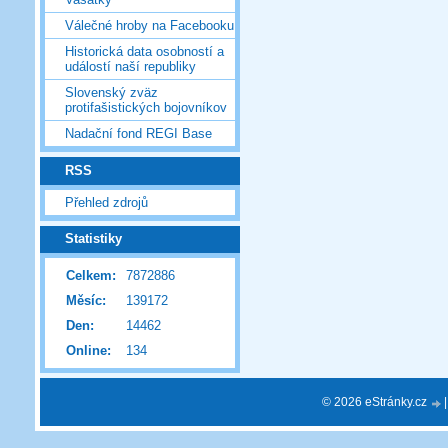
Válečné hroby na Facebooku
Historická data osobností a
událostí naší republiky
Slovenský zväz
protifašistických bojovníkov
Nadační fond REGI Base
RSS
Přehled zdrojů
Statistiky
Celkem:
7872886
Měsíc:
139172
Den:
14462
Online:
134
© 2026 eStránky.cz