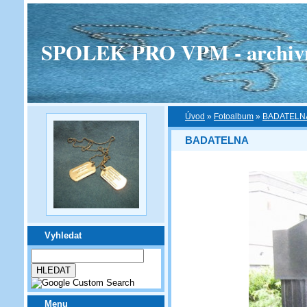
SPOLEK PRO VPM - archivní v
Úvod
»
Fotoalbum
»
BADATELN
BADATELNA
Vyhledat
Menu