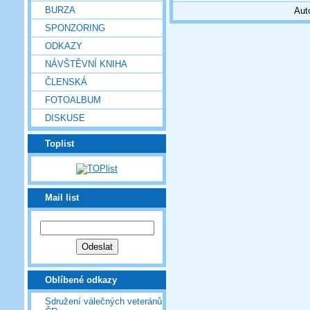
BURZA
Aut
SPONZORING
ODKAZY
NÁVŠTĚVNÍ KNIHA
ČLENSKÁ
FOTOALBUM
DISKUSE
Toplist
Mail list
Oblíbené odkazy
Sdružení válečných veteránů