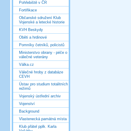
Pohřebiště v ČR
Fortifikace
Občanské sdružení Klub
Vojenské a letecké historie
KVH Beskydy
Oběti a hrdinové
Pomníky četníků, policistů
Ministerstvo obrany - péče o
válečné veterány
Válka.cz
Válečné hroby z databáze
CEVH
Ústav pro studium totalitních
režimů
Vojenský ústřední archiv
Vojenství
Background
Vlastenecká památná místa
Klub přátel pplk. Karla
Vašátky