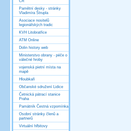
ČR
Pamětní desky - stránky
Vladimíra Štrupla
Asociace nositelů
legionářských tradic
KVH Litobratřice
ATM Online
Dolin history web
Ministerstvo obrany - péče o
válečné hroby
vojenská pietní místa na
mapě
Hloubkaři
Občanské sdružení Lidice
Četnická pátrací stanice
Praha
Památník Čestná vzpomínka
Osobní stránky členů a
partnerů
Virtuální hřbitovy