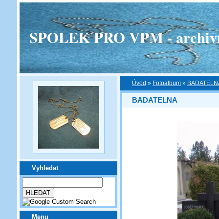
SPOLEK PRO VPM - archivní v
Úvod
»
Fotoalbum
»
BADATELN
BADATELNA
Vyhledat
Menu