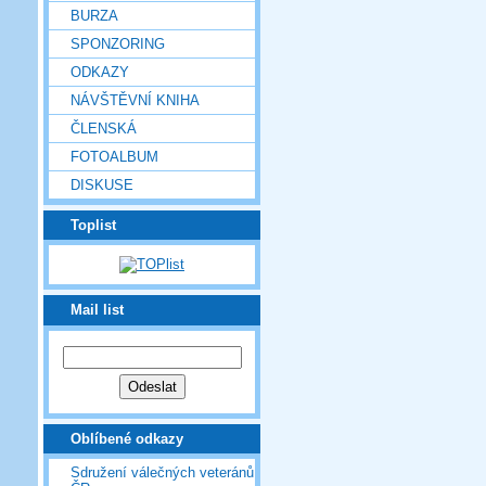
BURZA
SPONZORING
ODKAZY
NÁVŠTĚVNÍ KNIHA
ČLENSKÁ
FOTOALBUM
DISKUSE
Toplist
Mail list
Oblíbené odkazy
Sdružení válečných veteránů