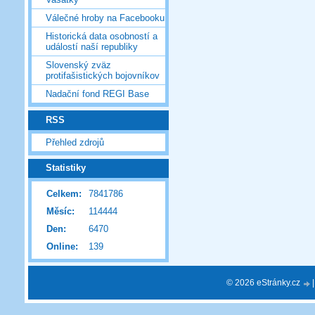
Válečné hroby na Facebooku
Historická data osobností a
událostí naší republiky
Slovenský zväz
protifašistických bojovníkov
Nadační fond REGI Base
RSS
Přehled zdrojů
Statistiky
Celkem:
7841786
Měsíc:
114444
Den:
6470
Online:
139
© 2026 eStránky.cz