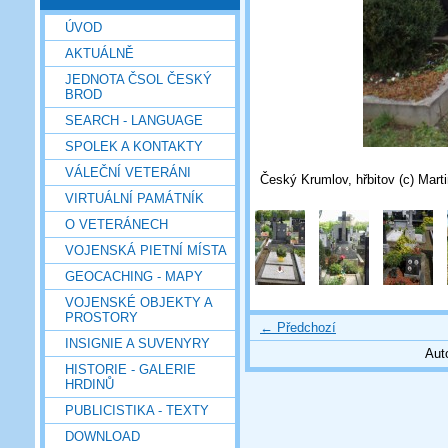
ÚVOD
AKTUÁLNĚ
JEDNOTA ČSOL ČESKÝ
BROD
SEARCH - LANGUAGE
SPOLEK A KONTAKTY
VÁLEČNÍ VETERÁNI
Český Krumlov, hřbitov (c) Mart
VIRTUÁLNÍ PAMÁTNÍK
O VETERÁNECH
VOJENSKÁ PIETNÍ MÍSTA
GEOCACHING - MAPY
VOJENSKÉ OBJEKTY A
PROSTORY
← Předchozí
INSIGNIE A SUVENYRY
Aut
HISTORIE - GALERIE
HRDINŮ
PUBLICISTIKA - TEXTY
DOWNLOAD