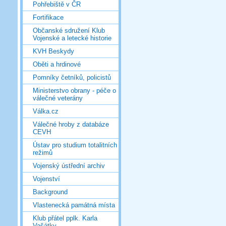
Pohřebiště v ČR
Fortifikace
Občanské sdružení Klub
Vojenské a letecké historie
KVH Beskydy
Oběti a hrdinové
Pomníky četníků, policistů
Ministerstvo obrany - péče o
válečné veterány
Válka.cz
Válečné hroby z databáze
CEVH
Ústav pro studium totalitních
režimů
Vojenský ústřední archiv
Vojenství
Background
Vlastenecká památná místa
Klub přátel pplk. Karla
Vašátky