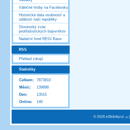
Válečné hroby na Facebooku
Historická data osobností a
událostí naší republiky
Slovenský zväz
protifašistických bojovníkov
Nadační fond REGI Base
RSS
Přehled zdrojů
Statistiky
Celkem:
7873810
Měsíc:
139898
Den:
13015
Online:
140
© 2026 eStránky.cz