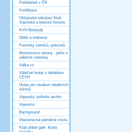
Pohřebiště v ČR
Fortifikace
Občanské sdružení Klub
Vojenské a letecké historie
KVH Beskydy
Oběti a hrdinové
Pomníky četníků, policistů
Ministerstvo obrany - péče o
válečné veterány
Válka.cz
Válečné hroby z databáze
CEVH
Ústav pro studium totalitních
režimů
Vojenský ústřední archiv
Vojenství
Background
Vlastenecká památná místa
Klub přátel pplk. Karla
Vašátky