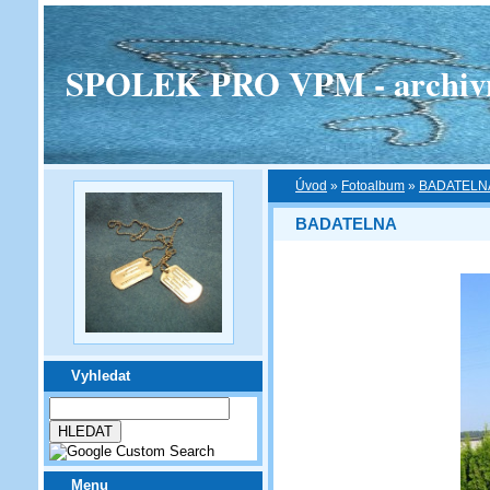
SPOLEK PRO VPM - archivní v
Úvod
»
Fotoalbum
»
BADATELN
BADATELNA
Vyhledat
Menu