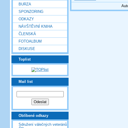
BURZA
Aut
SPONZORING
ODKAZY
NÁVŠTĚVNÍ KNIHA
ČLENSKÁ
FOTOALBUM
DISKUSE
Toplist
Mail list
Oblíbené odkazy
Sdružení válečných veteránů