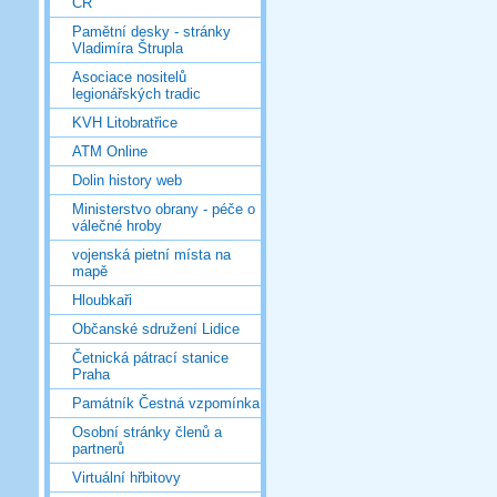
ČR
Pamětní desky - stránky
Vladimíra Štrupla
Asociace nositelů
legionářských tradic
KVH Litobratřice
ATM Online
Dolin history web
Ministerstvo obrany - péče o
válečné hroby
vojenská pietní místa na
mapě
Hloubkaři
Občanské sdružení Lidice
Četnická pátrací stanice
Praha
Památník Čestná vzpomínka
Osobní stránky členů a
partnerů
Virtuální hřbitovy