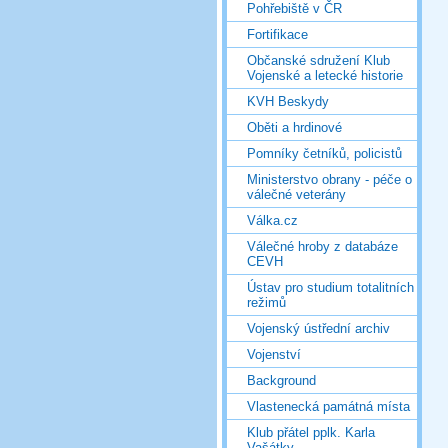
Pohřebiště v ČR
Fortifikace
Občanské sdružení Klub
Vojenské a letecké historie
KVH Beskydy
Oběti a hrdinové
Pomníky četníků, policistů
Ministerstvo obrany - péče o
válečné veterány
Válka.cz
Válečné hroby z databáze
CEVH
Ústav pro studium totalitních
režimů
Vojenský ústřední archiv
Vojenství
Background
Vlastenecká památná místa
Klub přátel pplk. Karla
Vašátky