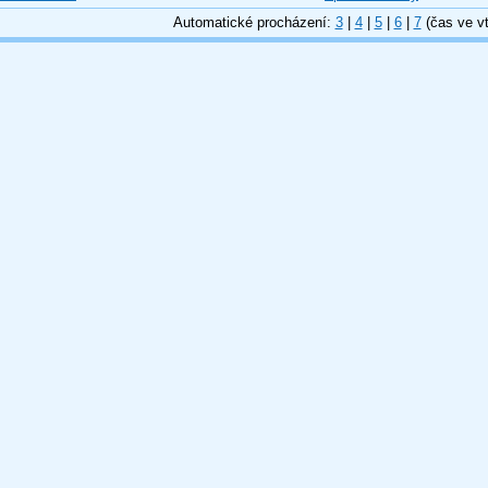
Automatické procházení:
3
|
4
|
5
|
6
|
7
(čas ve vt