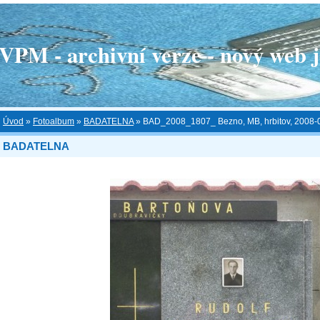
 - archivní verze - nový web je
Úvod
»
Fotoalbum
»
BADATELNA
»
BAD_2008_1807_ Bezno, MB, hrbitov, 2008-0
BADATELNA