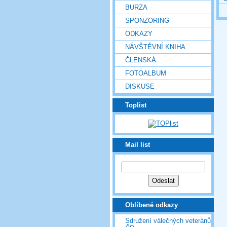
BURZA
SPONZORING
ODKAZY
NÁVŠTĚVNÍ KNIHA
ČLENSKÁ
FOTOALBUM
DISKUSE
Toplist
Mail list
Oblíbené odkazy
Sdružení válečných veteránů