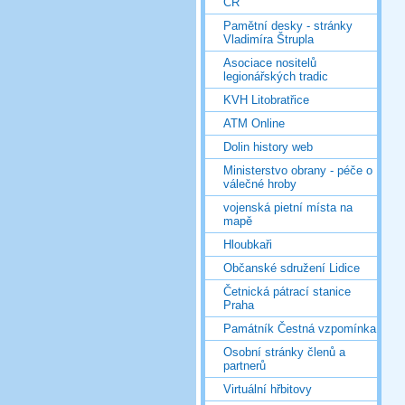
ČR
Pamětní desky - stránky
Vladimíra Štrupla
Asociace nositelů
legionářských tradic
KVH Litobratřice
ATM Online
Dolin history web
Ministerstvo obrany - péče o
válečné hroby
vojenská pietní místa na
mapě
Hloubkaři
Občanské sdružení Lidice
Četnická pátrací stanice
Praha
Památník Čestná vzpomínka
Osobní stránky členů a
partnerů
Virtuální hřbitovy