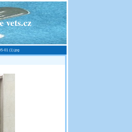
 vets.cz
5-01 (1).jpg