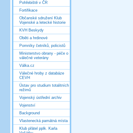
Pohřebiště v ČR
Fortifikace
Občanské sdružení Klub
Vojenské a letecké historie
KVH Beskydy
Oběti a hrdinové
Pomníky četníků, policistů
Ministerstvo obrany - péče o
válečné veterány
Válka.cz
Válečné hroby z databáze
CEVH
Ústav pro studium totalitních
režimů
Vojenský ústřední archiv
Vojenství
Background
Vlastenecká památná místa
Klub přátel pplk. Karla
Vašátky