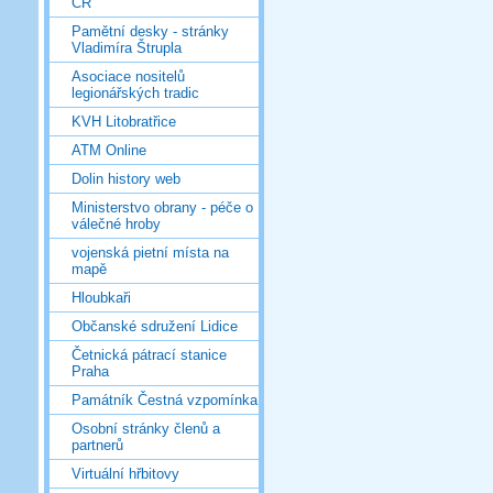
ČR
Pamětní desky - stránky
Vladimíra Štrupla
Asociace nositelů
legionářských tradic
KVH Litobratřice
ATM Online
Dolin history web
Ministerstvo obrany - péče o
válečné hroby
vojenská pietní místa na
mapě
Hloubkaři
Občanské sdružení Lidice
Četnická pátrací stanice
Praha
Památník Čestná vzpomínka
Osobní stránky členů a
partnerů
Virtuální hřbitovy