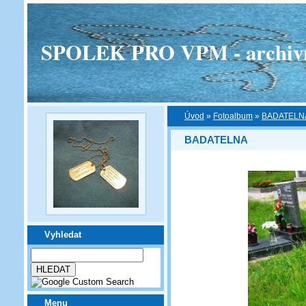
SPOLEK PRO VPM - archivní v
Úvod
»
Fotoalbum
»
BADATELN
BADATELNA
Vyhledat
Menu