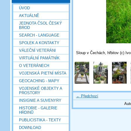
ÚVOD
AKTUÁLNĚ
JEDNOTA ČSOL ČESKÝ
BROD
SEARCH - LANGUAGE
SPOLEK A KONTAKTY
VÁLEČNÍ VETERÁNI
Sloup v Čechách, hřbitov (c) Iv
VIRTUÁLNÍ PAMÁTNÍK
O VETERÁNECH
VOJENSKÁ PIETNÍ MÍSTA
GEOCACHING - MAPY
VOJENSKÉ OBJEKTY A
PROSTORY
← Předchozí
INSIGNIE A SUVENYRY
Aut
HISTORIE - GALERIE
HRDINŮ
PUBLICISTIKA - TEXTY
DOWNLOAD