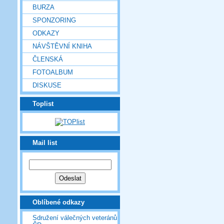
BURZA
SPONZORING
ODKAZY
NÁVŠTĚVNÍ KNIHA
ČLENSKÁ
FOTOALBUM
DISKUSE
Toplist
Mail list
Oblíbené odkazy
Sdružení válečných veteránů