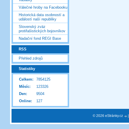
Válečné hroby na Facebooku
Historická data osobností a
událostí naší republiky
Slovenský zväz
protifašistických bojovníkov
Nadační fond REGI Base
RSS
Přehled zdrojů
Statistiky
Celkem:
7854125
Měsíc:
123326
Den:
9504
Online:
127
© 2026 eStránky.cz