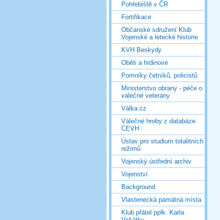
Pohřebiště v ČR
Fortifikace
Občanské sdružení Klub
Vojenské a letecké historie
KVH Beskydy
Oběti a hrdinové
Pomníky četníků, policistů
Ministerstvo obrany - péče o
válečné veterány
Válka.cz
Válečné hroby z databáze
CEVH
Ústav pro studium totalitních
režimů
Vojenský ústřední archiv
Vojenství
Background
Vlastenecká památná místa
Klub přátel pplk. Karla
Vašátky