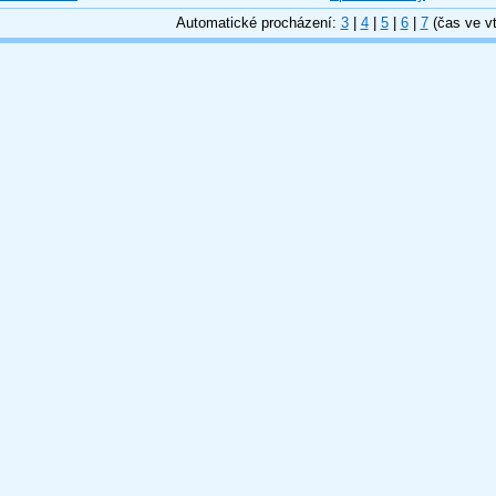
Automatické procházení:
3
|
4
|
5
|
6
|
7
(čas ve vt