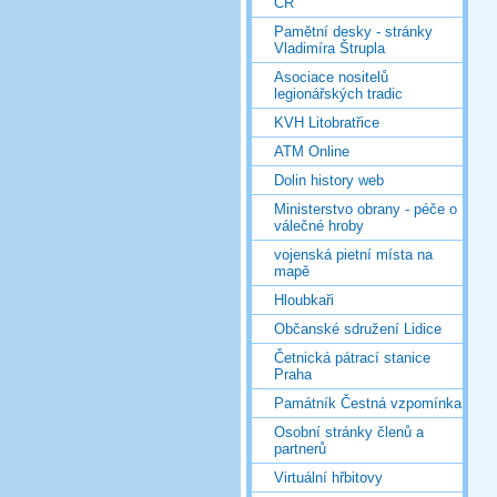
ČR
Pamětní desky - stránky
Vladimíra Štrupla
Asociace nositelů
legionářských tradic
KVH Litobratřice
ATM Online
Dolin history web
Ministerstvo obrany - péče o
válečné hroby
vojenská pietní místa na
mapě
Hloubkaři
Občanské sdružení Lidice
Četnická pátrací stanice
Praha
Památník Čestná vzpomínka
Osobní stránky členů a
partnerů
Virtuální hřbitovy