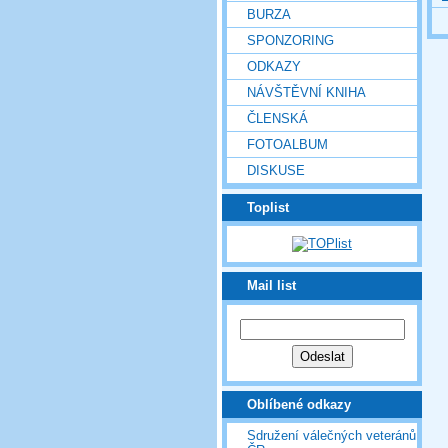
BURZA
SPONZORING
ODKAZY
NÁVŠTĚVNÍ KNIHA
ČLENSKÁ
FOTOALBUM
DISKUSE
Toplist
Mail list
Oblíbené odkazy
Sdružení válečných veteránů