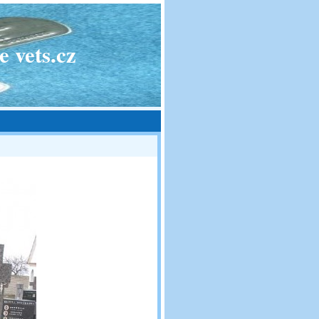
 vets.cz