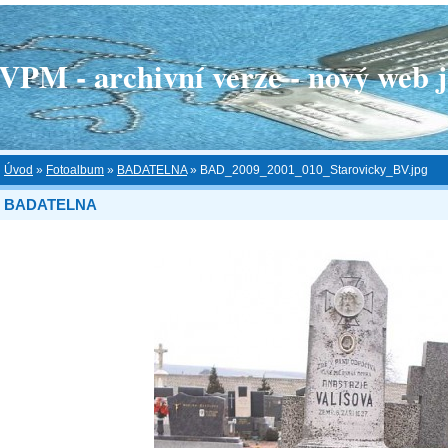
 - archivní verze - nový web je
Úvod
»
Fotoalbum
»
BADATELNA
»
BAD_2009_2001_010_Starovicky_BV.jpg
BADATELNA