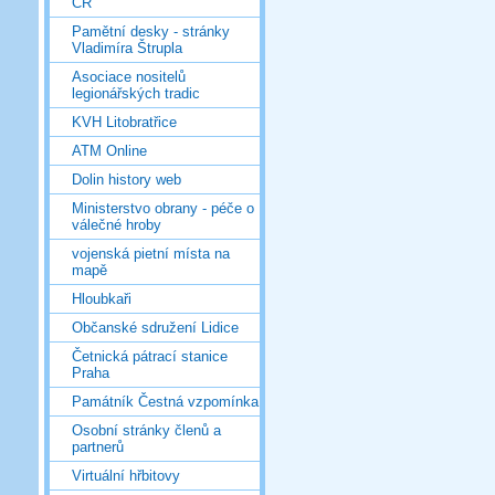
ČR
Pamětní desky - stránky
Vladimíra Štrupla
Asociace nositelů
legionářských tradic
KVH Litobratřice
ATM Online
Dolin history web
Ministerstvo obrany - péče o
válečné hroby
vojenská pietní místa na
mapě
Hloubkaři
Občanské sdružení Lidice
Četnická pátrací stanice
Praha
Památník Čestná vzpomínka
Osobní stránky členů a
partnerů
Virtuální hřbitovy