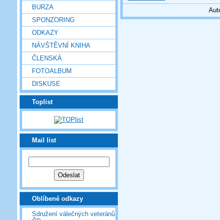
BURZA
Aut
SPONZORING
ODKAZY
NÁVŠTĚVNÍ KNIHA
ČLENSKÁ
FOTOALBUM
DISKUSE
Toplist
Mail list
Oblíbené odkazy
Sdružení válečných veteránů