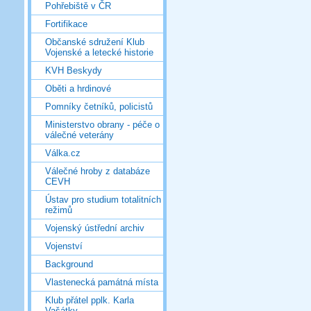
Pohřebiště v ČR
Fortifikace
Občanské sdružení Klub
Vojenské a letecké historie
KVH Beskydy
Oběti a hrdinové
Pomníky četníků, policistů
Ministerstvo obrany - péče o
válečné veterány
Válka.cz
Válečné hroby z databáze
CEVH
Ústav pro studium totalitních
režimů
Vojenský ústřední archiv
Vojenství
Background
Vlastenecká památná místa
Klub přátel pplk. Karla
Vašátky