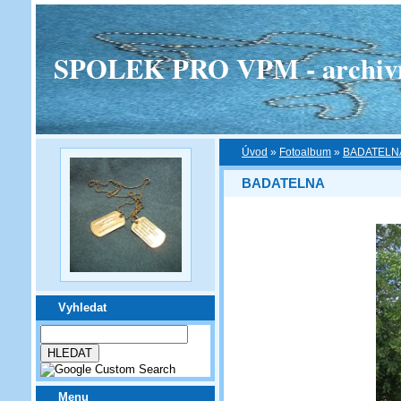
SPOLEK PRO VPM - archivní v
Úvod
»
Fotoalbum
»
BADATELN
BADATELNA
Vyhledat
Menu