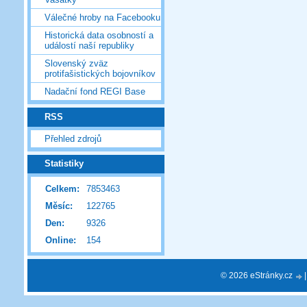
Válečné hroby na Facebooku
Historická data osobností a
událostí naší republiky
Slovenský zväz
protifašistických bojovníkov
Nadační fond REGI Base
RSS
Přehled zdrojů
Statistiky
Celkem:
7853463
Měsíc:
122765
Den:
9326
Online:
154
© 2026 eStránky.cz