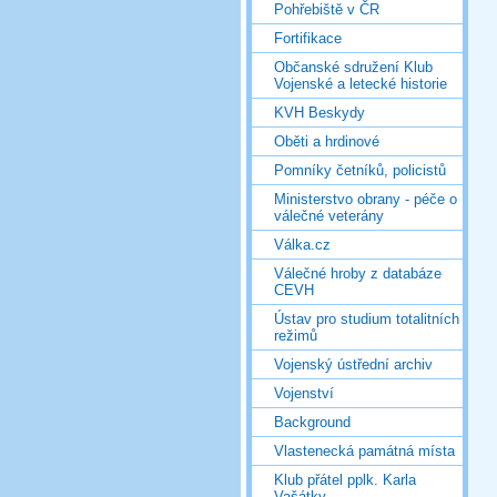
Pohřebiště v ČR
Fortifikace
Občanské sdružení Klub
Vojenské a letecké historie
KVH Beskydy
Oběti a hrdinové
Pomníky četníků, policistů
Ministerstvo obrany - péče o
válečné veterány
Válka.cz
Válečné hroby z databáze
CEVH
Ústav pro studium totalitních
režimů
Vojenský ústřední archiv
Vojenství
Background
Vlastenecká památná místa
Klub přátel pplk. Karla
Vašátky