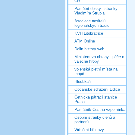
ČR
Pamětní desky - stránky
Vladimíra Štrupla
Asociace nositelů
legionářských tradic
KVH Litobratřice
ATM Online
Dolin history web
Ministerstvo obrany - péče o
válečné hroby
vojenská pietní místa na
mapě
Hloubkaři
Občanské sdružení Lidice
Četnická pátrací stanice
Praha
Památník Čestná vzpomínka
Osobní stránky členů a
partnerů
Virtuální hřbitovy