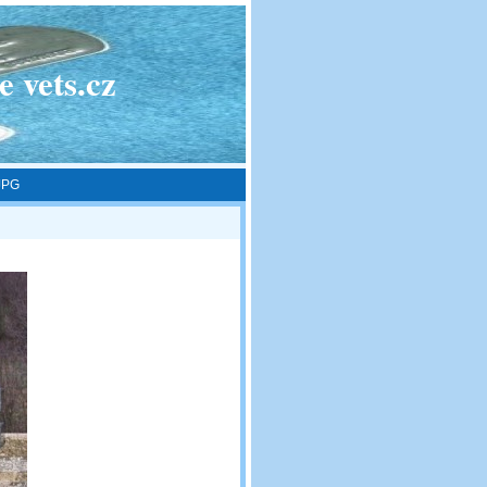
 vets.cz
JPG