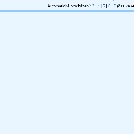
Automatické procházení:
3
|
4
|
5
|
6
|
7
(čas ve vt