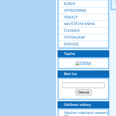
BURZA
SPONZORING
ODKAZY
NÁVŠTĚVNÍ KNIHA
ČLENSKÁ
FOTOALBUM
DISKUSE
Toplist
Mail list
Oblíbené odkazy
Sdružení válečných veteránů