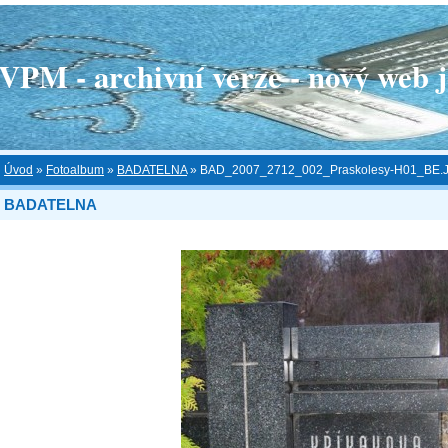
 - archivní verze - nový web je
Úvod
»
Fotoalbum
»
BADATELNA
»
BAD_2007_2712_002_Praskolesy-H01_BE.
BADATELNA