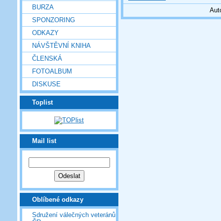
BURZA
Aut
SPONZORING
ODKAZY
NÁVŠTĚVNÍ KNIHA
ČLENSKÁ
FOTOALBUM
DISKUSE
Toplist
Mail list
Oblíbené odkazy
Sdružení válečných veteránů