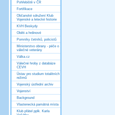
Pohřebiště v ČR
Fortifikace
Občanské sdružení Klub
Vojenské a letecké historie
KVH Beskydy
Oběti a hrdinové
Pomníky četníků, policistů
Ministerstvo obrany - péče o
válečné veterány
Válka.cz
Válečné hroby z databáze
CEVH
Ústav pro studium totalitních
režimů
Vojenský ústřední archiv
Vojenství
Background
Vlastenecká památná místa
Klub přátel pplk. Karla
Vašátky