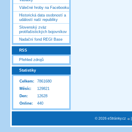
Válečné hroby na Facebooku
Historická data osobností a
událostí naší republiky
Slovenský zväz
protifašistických bojovníkov
Nadační fond REGI Base
RSS
Přehled zdrojů
Statistiky
Celkem:
7861680
Měsíc:
129821
Den:
12628
Online:
440
© 2026 eStránky.cz