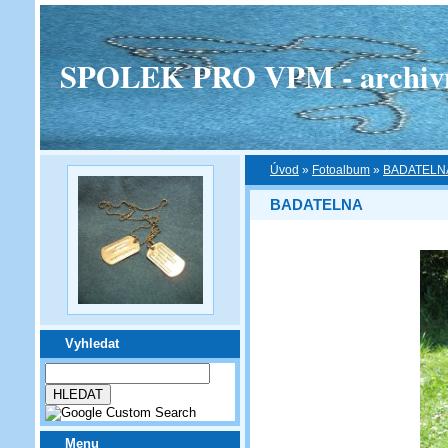
SPOLEK PRO VPM - archivní v
Úvod
»
Fotoalbum
»
BADATELN
BADATELNA
Vyhledat
Menu