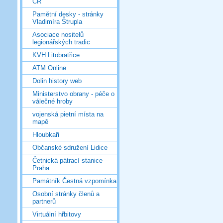
ČR
Pamětní desky - stránky
Vladimíra Štrupla
Asociace nositelů
legionářských tradic
KVH Litobratřice
ATM Online
Dolin history web
Ministerstvo obrany - péče o
válečné hroby
vojenská pietní místa na
mapě
Hloubkaři
Občanské sdružení Lidice
Četnická pátrací stanice
Praha
Památník Čestná vzpomínka
Osobní stránky členů a
partnerů
Virtuální hřbitovy