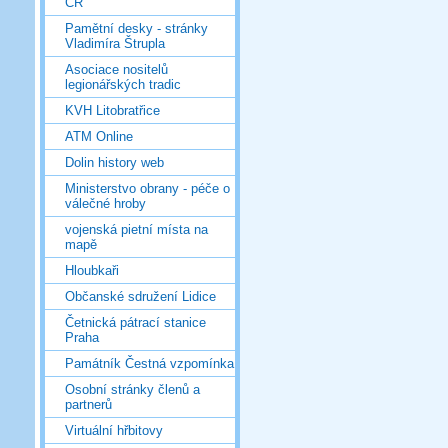
ČR
Pamětní desky - stránky
Vladimíra Štrupla
Asociace nositelů
legionářských tradic
KVH Litobratřice
ATM Online
Dolin history web
Ministerstvo obrany - péče o
válečné hroby
vojenská pietní místa na
mapě
Hloubkaři
Občanské sdružení Lidice
Četnická pátrací stanice
Praha
Památník Čestná vzpomínka
Osobní stránky členů a
partnerů
Virtuální hřbitovy