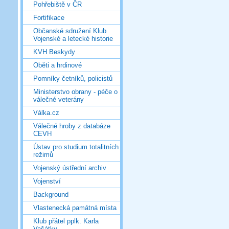
Pohřebiště v ČR
Fortifikace
Občanské sdružení Klub
Vojenské a letecké historie
KVH Beskydy
Oběti a hrdinové
Pomníky četníků, policistů
Ministerstvo obrany - péče o
válečné veterány
Válka.cz
Válečné hroby z databáze
CEVH
Ústav pro studium totalitních
režimů
Vojenský ústřední archiv
Vojenství
Background
Vlastenecká památná místa
Klub přátel pplk. Karla
Vašátky