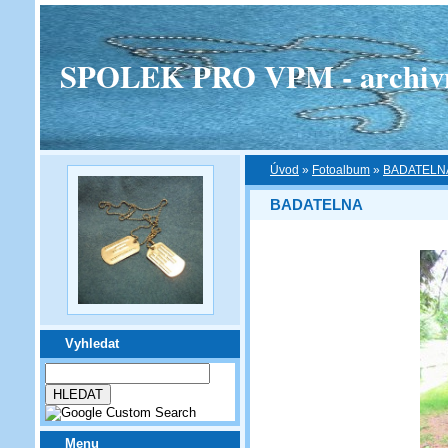
SPOLEK PRO VPM - archivní v
Úvod
»
Fotoalbum
»
BADATELN
BADATELNA
Vyhledat
Menu