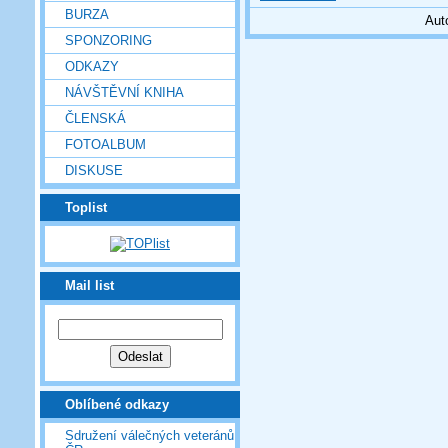
BURZA
Aut
SPONZORING
ODKAZY
NÁVŠTĚVNÍ KNIHA
ČLENSKÁ
FOTOALBUM
DISKUSE
Toplist
Mail list
Oblíbené odkazy
Sdružení válečných veteránů