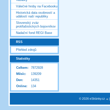
Válečné hroby na Facebooku
Historická data osobností a
událostí naší republiky
Slovenský zväz
protifašistických bojovníkov
Nadační fond REGI Base
RSS
Přehled zdrojů
Statistiky
Celkem:
7872928
Měsíc:
139209
Den:
14351
Online:
134
© 2026 eStránky.cz