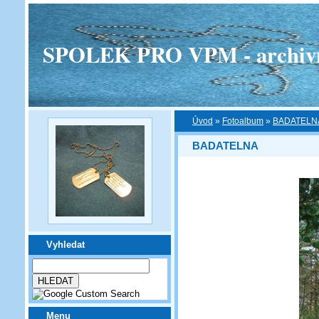
SPOLEK PRO VPM - archivní v
Úvod
»
Fotoalbum
»
BADATELN
BADATELNA
Vyhledat
Menu