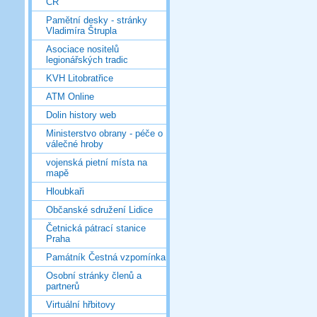
ČR
Pamětní desky - stránky
Vladimíra Štrupla
Asociace nositelů
legionářských tradic
KVH Litobratřice
ATM Online
Dolin history web
Ministerstvo obrany - péče o
válečné hroby
vojenská pietní místa na
mapě
Hloubkaři
Občanské sdružení Lidice
Četnická pátrací stanice
Praha
Památník Čestná vzpomínka
Osobní stránky členů a
partnerů
Virtuální hřbitovy