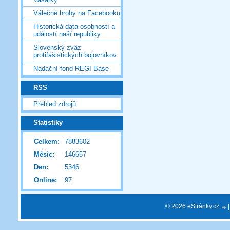
Válečné hroby na Facebooku
Historická data osobností a
událostí naší republiky
Slovenský zväz
protifašistických bojovníkov
Nadační fond REGI Base
RSS
Přehled zdrojů
Statistiky
Celkem:
7883602
Měsíc:
146657
Den:
5346
Online:
97
© 2026 eStránky.cz