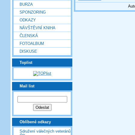
BURZA
Aut
SPONZORING
ODKAZY
NÁVŠTĚVNÍ KNIHA
ČLENSKÁ
FOTOALBUM
DISKUSE
Toplist
Mail list
Oblíbené odkazy
Sdružení válečných veteránů