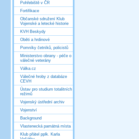
Pohřebiště v ČR
Fortifikace
Občanské sdružení Klub
Vojenské a letecké historie
KVH Beskydy
Oběti a hrdinové
Pomníky četníků, policistů
Ministerstvo obrany - péče o
válečné veterány
Válka.cz
Válečné hroby z databáze
CEVH
Ústav pro studium totalitních
režimů
Vojenský ústřední archiv
Vojenství
Background
Vlastenecká památná místa
Klub přátel pplk. Karla
Vašátky