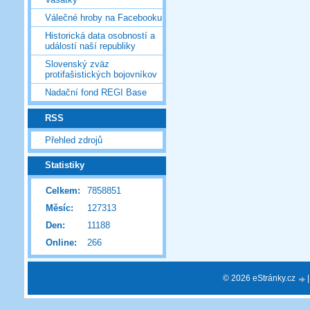
Válečné hroby na Facebooku
Historická data osobností a
událostí naší republiky
Slovenský zväz
protifašistických bojovníkov
Nadační fond REGI Base
RSS
Přehled zdrojů
Statistiky
Celkem:
7858851
Měsíc:
127313
Den:
11188
Online:
266
© 2026 eStránky.cz