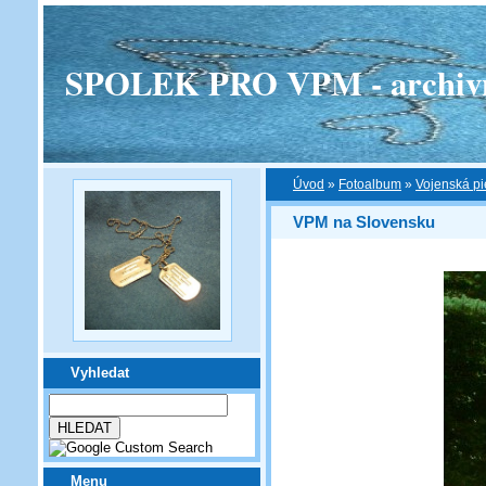
SPOLEK PRO VPM - archivní v
Úvod
»
Fotoalbum
»
Vojenská pi
VPM na Slovensku
Vyhledat
Menu