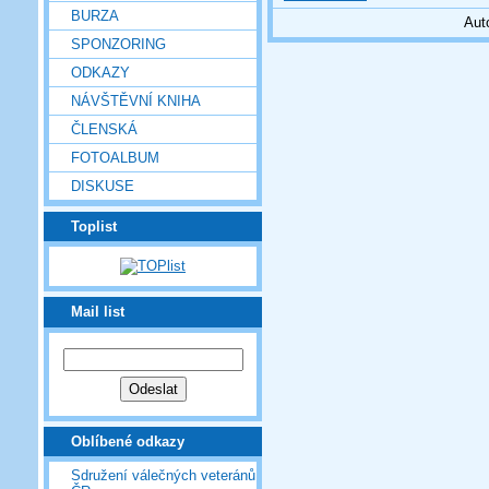
BURZA
Aut
SPONZORING
ODKAZY
NÁVŠTĚVNÍ KNIHA
ČLENSKÁ
FOTOALBUM
DISKUSE
Toplist
Mail list
Oblíbené odkazy
Sdružení válečných veteránů