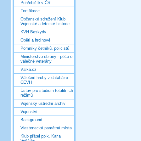
Pohřebiště v ČR
Fortifikace
Občanské sdružení Klub
Vojenské a letecké historie
KVH Beskydy
Oběti a hrdinové
Pomníky četníků, policistů
Ministerstvo obrany - péče o
válečné veterány
Válka.cz
Válečné hroby z databáze
CEVH
Ústav pro studium totalitních
režimů
Vojenský ústřední archiv
Vojenství
Background
Vlastenecká památná místa
Klub přátel pplk. Karla
Vašátky