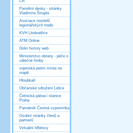
ČR
Pamětní desky - stránky
Vladimíra Štrupla
Asociace nositelů
legionářských tradic
KVH Litobratřice
ATM Online
Dolin history web
Ministerstvo obrany - péče o
válečné hroby
vojenská pietní místa na
mapě
Hloubkaři
Občanské sdružení Lidice
Četnická pátrací stanice
Praha
Památník Čestná vzpomínka
Osobní stránky členů a
partnerů
Virtuální hřbitovy