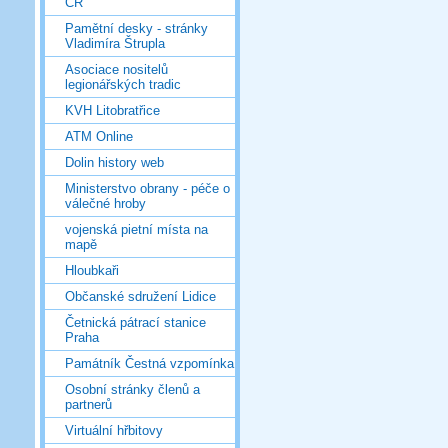
ČR
Pamětní desky - stránky
Vladimíra Štrupla
Asociace nositelů
legionářských tradic
KVH Litobratřice
ATM Online
Dolin history web
Ministerstvo obrany - péče o
válečné hroby
vojenská pietní místa na
mapě
Hloubkaři
Občanské sdružení Lidice
Četnická pátrací stanice
Praha
Památník Čestná vzpomínka
Osobní stránky členů a
partnerů
Virtuální hřbitovy