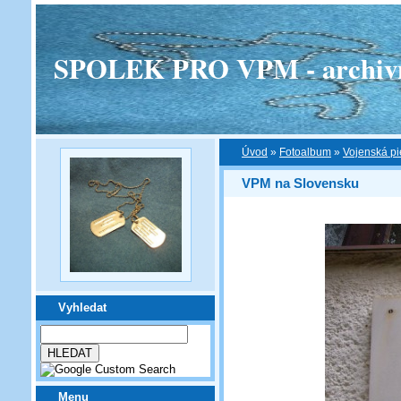
SPOLEK PRO VPM - archivní v
Úvod
»
Fotoalbum
»
Vojenská pi
VPM na Slovensku
Vyhledat
Menu