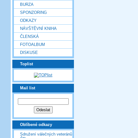
BURZA
SPONZORING
ODKAZY
NÁVŠTĚVNÍ KNIHA
ČLENSKÁ
FOTOALBUM
DISKUSE
Toplist
Mail list
Oblíbené odkazy
Sdružení válečných veteránů