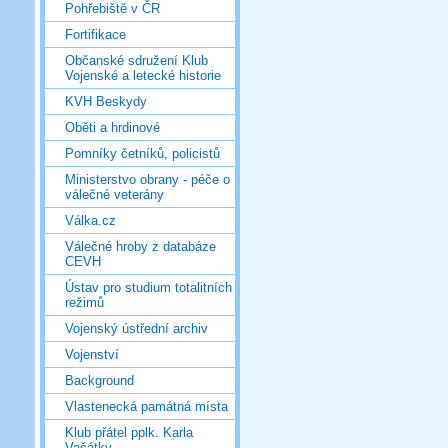
Pohřebiště v ČR
Fortifikace
Občanské sdružení Klub
Vojenské a letecké historie
KVH Beskydy
Oběti a hrdinové
Pomníky četníků, policistů
Ministerstvo obrany - péče o
válečné veterány
Válka.cz
Válečné hroby z databáze
CEVH
Ústav pro studium totalitních
režimů
Vojenský ústřední archiv
Vojenství
Background
Vlastenecká památná místa
Klub přátel pplk. Karla
Vašátky