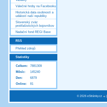
Válečné hroby na Facebooku
Historická data osobností a
událostí naší republiky
Slovenský zväz
protifašistických bojovníkov
Nadační fond REGI Base
RSS
Přehled zdrojů
Statistiky
Celkem:
7881309
Měsíc:
145240
Den:
6879
Online:
81
© 2026 eStránky.cz