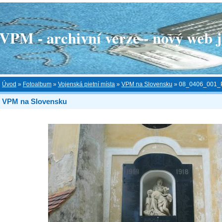
 - archivní verze - nový web je
Úvod
»
Fotoalbum
»
Vojenská pietní místa
»
VPM na Slovensku
»
08_0406_001_
VPM na Slovensku