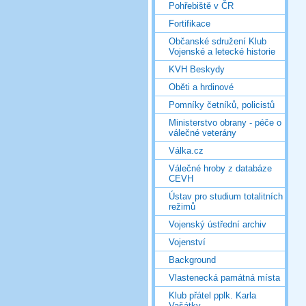
Pohřebiště v ČR
Fortifikace
Občanské sdružení Klub
Vojenské a letecké historie
KVH Beskydy
Oběti a hrdinové
Pomníky četníků, policistů
Ministerstvo obrany - péče o
válečné veterány
Válka.cz
Válečné hroby z databáze
CEVH
Ústav pro studium totalitních
režimů
Vojenský ústřední archiv
Vojenství
Background
Vlastenecká památná místa
Klub přátel pplk. Karla
Vašátky