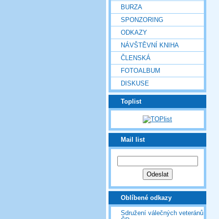
BURZA
SPONZORING
ODKAZY
NÁVŠTĚVNÍ KNIHA
ČLENSKÁ
FOTOALBUM
DISKUSE
Toplist
Mail list
Oblíbené odkazy
Sdružení válečných veteránů