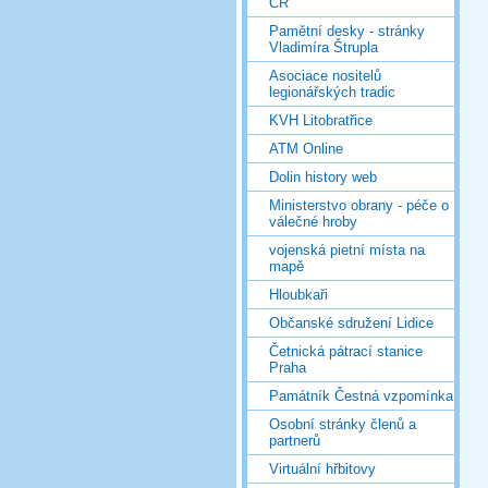
ČR
Pamětní desky - stránky
Vladimíra Štrupla
Asociace nositelů
legionářských tradic
KVH Litobratřice
ATM Online
Dolin history web
Ministerstvo obrany - péče o
válečné hroby
vojenská pietní místa na
mapě
Hloubkaři
Občanské sdružení Lidice
Četnická pátrací stanice
Praha
Památník Čestná vzpomínka
Osobní stránky členů a
partnerů
Virtuální hřbitovy