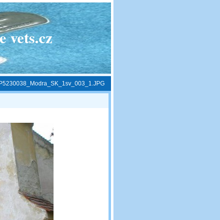
 vets.cz
P5230038_Modra_SK_1sv_003_1.JPG