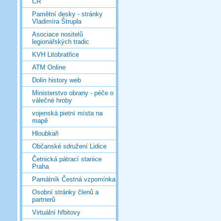
ČR
Pamětní desky - stránky
Vladimíra Štrupla
Asociace nositelů
legionářských tradic
KVH Litobratřice
ATM Online
Dolin history web
Ministerstvo obrany - péče o
válečné hroby
vojenská pietní místa na
mapě
Hloubkaři
Občanské sdružení Lidice
Četnická pátrací stanice
Praha
Památník Čestná vzpomínka
Osobní stránky členů a
partnerů
Virtuální hřbitovy