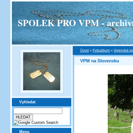
SPOLEK PRO VPM - archivní v
Úvod
»
Fotoalbum
»
Vojenská pi
VPM na Slovensku
Vyhledat
Menu