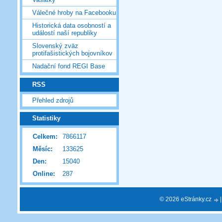
Válečné hroby na Facebooku
Historická data osobností a
událostí naší republiky
Slovenský zväz
protifašistických bojovníkov
Nadační fond REGI Base
RSS
Přehled zdrojů
Statistiky
Celkem:
7866117
Měsíc:
133625
Den:
15040
Online:
287
© 2026 eStránky.cz