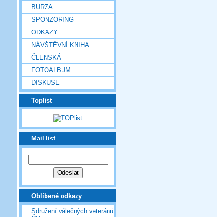
BURZA
SPONZORING
ODKAZY
NÁVŠTĚVNÍ KNIHA
ČLENSKÁ
FOTOALBUM
DISKUSE
Toplist
Mail list
Oblíbené odkazy
Sdružení válečných veteránů