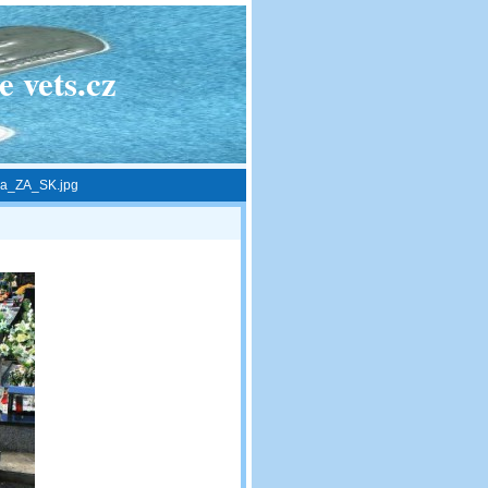
 vets.cz
a_ZA_SK.jpg