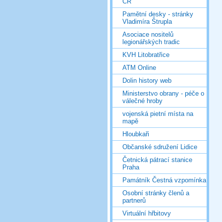
ČR
Pamětní desky - stránky
Vladimíra Štrupla
Asociace nositelů
legionářských tradic
KVH Litobratřice
ATM Online
Dolin history web
Ministerstvo obrany - péče o
válečné hroby
vojenská pietní místa na
mapě
Hloubkaři
Občanské sdružení Lidice
Četnická pátrací stanice
Praha
Památník Čestná vzpomínka
Osobní stránky členů a
partnerů
Virtuální hřbitovy