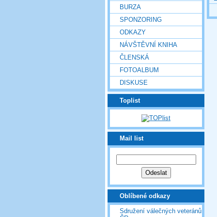
BURZA
SPONZORING
ODKAZY
NÁVŠTĚVNÍ KNIHA
ČLENSKÁ
FOTOALBUM
DISKUSE
Toplist
Mail list
Oblíbené odkazy
Sdružení válečných veteránů