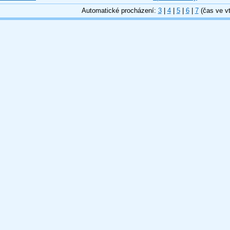
Automatické procházení:
3
|
4
|
5
|
6
|
7
(čas ve vt