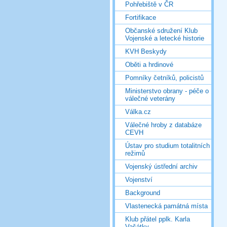
Pohřebiště v ČR
Fortifikace
Občanské sdružení Klub
Vojenské a letecké historie
KVH Beskydy
Oběti a hrdinové
Pomníky četníků, policistů
Ministerstvo obrany - péče o
válečné veterány
Válka.cz
Válečné hroby z databáze
CEVH
Ústav pro studium totalitních
režimů
Vojenský ústřední archiv
Vojenství
Background
Vlastenecká památná místa
Klub přátel pplk. Karla
Vašátky