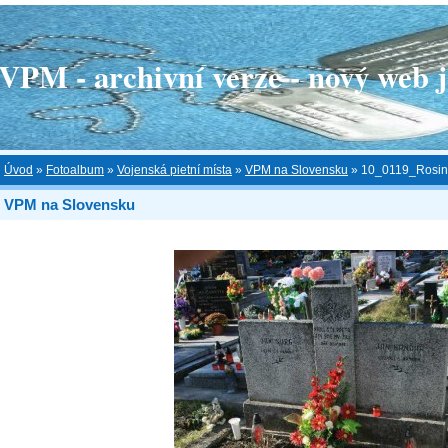
 - archivní verze - nový web je
Úvod
»
Fotoalbum
»
Vojenská pietní místa
»
VPM na Slovensku
»
10_0119_Rosin
VPM na Slovensku