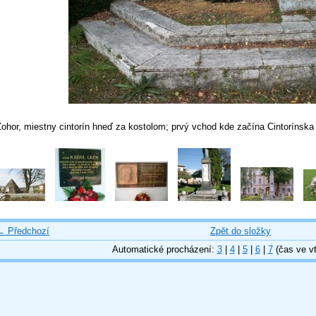
ohor, miestny cintorín hneď za kostolom; prvý vchod kde začína Cintorínska 
← Předchozí
Zpět do složky
Automatické procházení:
3
|
4
|
5
|
6
|
7
(čas ve vt