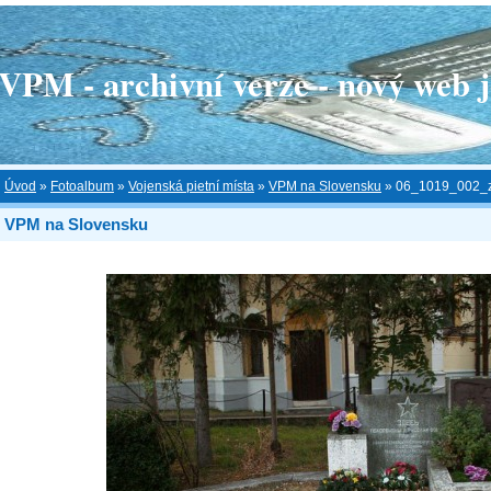
 - archivní verze - nový web je
Úvod
»
Fotoalbum
»
Vojenská pietní místa
»
VPM na Slovensku
»
06_1019_002_z
VPM na Slovensku