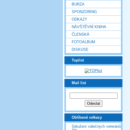
BURZA
SPONZORING
ODKAZY
NÁVŠTĚVNÍ KNIHA
ČLENSKÁ
FOTOALBUM
DISKUSE
Toplist
Mail list
Oblíbené odkazy
Sdružení válečných veteránů