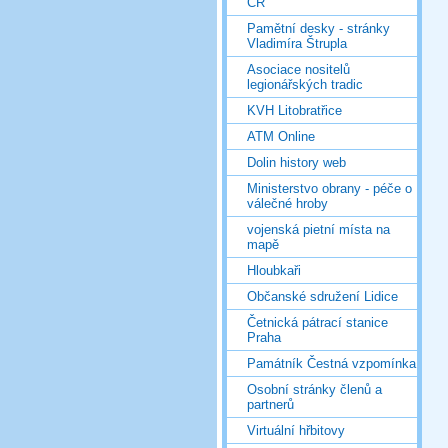
ČR
Pamětní desky - stránky
Vladimíra Štrupla
Asociace nositelů
legionářských tradic
KVH Litobratřice
ATM Online
Dolin history web
Ministerstvo obrany - péče o
válečné hroby
vojenská pietní místa na
mapě
Hloubkaři
Občanské sdružení Lidice
Četnická pátrací stanice
Praha
Památník Čestná vzpomínka
Osobní stránky členů a
partnerů
Virtuální hřbitovy