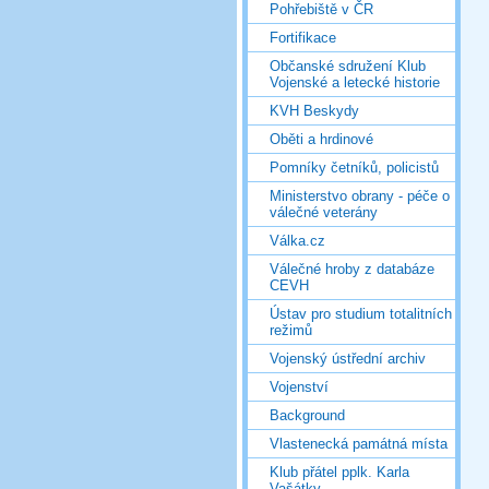
Pohřebiště v ČR
Fortifikace
Občanské sdružení Klub
Vojenské a letecké historie
KVH Beskydy
Oběti a hrdinové
Pomníky četníků, policistů
Ministerstvo obrany - péče o
válečné veterány
Válka.cz
Válečné hroby z databáze
CEVH
Ústav pro studium totalitních
režimů
Vojenský ústřední archiv
Vojenství
Background
Vlastenecká památná místa
Klub přátel pplk. Karla
Vašátky