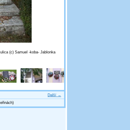
ulica (c) Samuel -koba- Jablonka
Další →
eřinách)