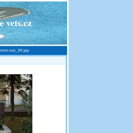
 vets.cz
ohor-rusi_SR.jpg-