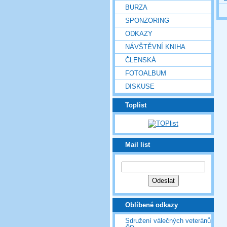
BURZA
SPONZORING
ODKAZY
NÁVŠTĚVNÍ KNIHA
ČLENSKÁ
FOTOALBUM
DISKUSE
Toplist
Mail list
Oblíbené odkazy
Sdružení válečných veteránů