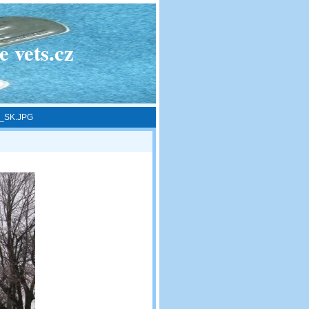
 vets.cz
k_SK.JPG