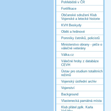
Pohřebiště v ČR
Fortifikace
Občanské sdružení Klub
Vojenské a letecké historie
KVH Beskydy
Oběti a hrdinové
Pomníky četníků, policistů
Ministerstvo obrany - péče o
válečné veterány
Válka.cz
Válečné hroby z databáze
CEVH
Ústav pro studium totalitních
režimů
Vojenský ústřední archiv
Vojenství
Background
Vlastenecká památná místa
Klub přátel pplk. Karla
Vašátky