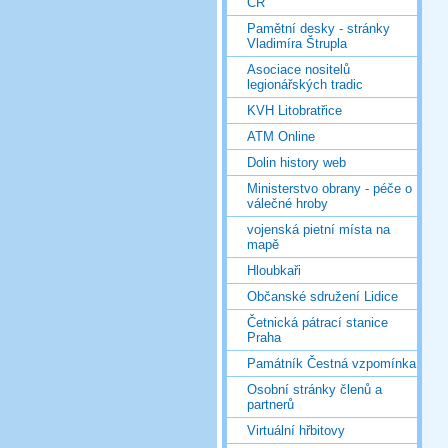
ČR
Pamětní desky - stránky
Vladimíra Štrupla
Asociace nositelů
legionářských tradic
KVH Litobratřice
ATM Online
Dolin history web
Ministerstvo obrany - péče o
válečné hroby
vojenská pietní místa na
mapě
Hloubkaři
Občanské sdružení Lidice
Četnická pátrací stanice
Praha
Památník Čestná vzpomínka
Osobní stránky členů a
partnerů
Virtuální hřbitovy