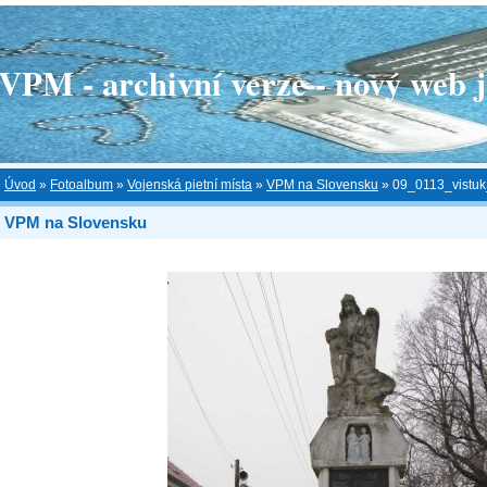
 - archivní verze - nový web je
Úvod
»
Fotoalbum
»
Vojenská pietní místa
»
VPM na Slovensku
»
09_0113_vistu
VPM na Slovensku