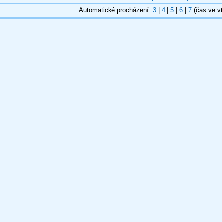
Automatické procházení:
3
|
4
|
5
|
6
|
7
(čas ve vt