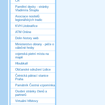
ČR
Pamětní desky - stránky
Vladimíra Štrupla
Asociace nositelů
legionářských tradic
KVH Litobratřice
ATM Online
Dolin history web
Ministerstvo obrany - péče o
válečné hroby
vojenská pietní místa na
mapě
Hloubkaři
Občanské sdružení Lidice
Četnická pátrací stanice
Praha
Památník Čestná vzpomínka
Osobní stránky členů a
partnerů
Virtuální hřbitovy