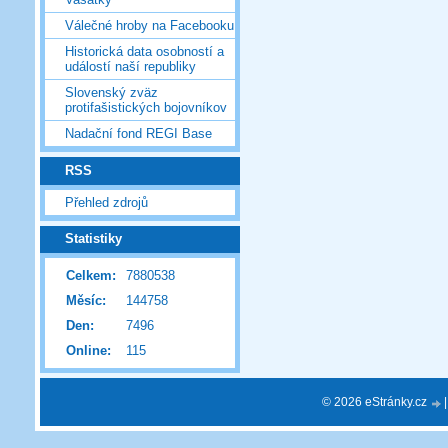
Válečné hroby na Facebooku
Historická data osobností a
událostí naší republiky
Slovenský zväz
protifašistických bojovníkov
Nadační fond REGI Base
RSS
Přehled zdrojů
Statistiky
Celkem:
7880538
Měsíc:
144758
Den:
7496
Online:
115
© 2026 eStránky.cz