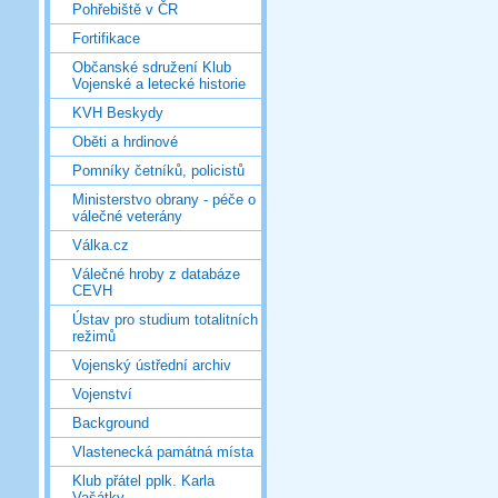
Pohřebiště v ČR
Fortifikace
Občanské sdružení Klub
Vojenské a letecké historie
KVH Beskydy
Oběti a hrdinové
Pomníky četníků, policistů
Ministerstvo obrany - péče o
válečné veterány
Válka.cz
Válečné hroby z databáze
CEVH
Ústav pro studium totalitních
režimů
Vojenský ústřední archiv
Vojenství
Background
Vlastenecká památná místa
Klub přátel pplk. Karla
Vašátky