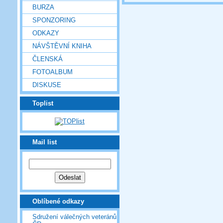
BURZA
SPONZORING
ODKAZY
NÁVŠTĚVNÍ KNIHA
ČLENSKÁ
FOTOALBUM
DISKUSE
Toplist
Mail list
Oblíbené odkazy
Sdružení válečných veteránů