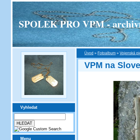
SPOLEK PRO VPM - archivní v
Úvod
»
Fotoalbum
»
Vojenská pi
VPM na Slov
Vyhledat
Menu