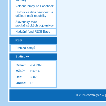
Válečné hroby na Facebooku
Historická data osobností a
událostí naší republiky
Slovenský zväz
protifašistických bojovníkov
Nadační fond REGI Base
RSS
Přehled zdrojů
Statistiky
Celkem:
7843789
Měsíc:
114814
Den:
6502
Online:
121
© 2026 eStránky.cz