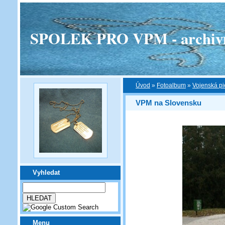
SPOLEK PRO VPM - archivní v
Úvod
»
Fotoalbum
»
Vojenská pi
VPM na Slovensku
Vyhledat
Menu