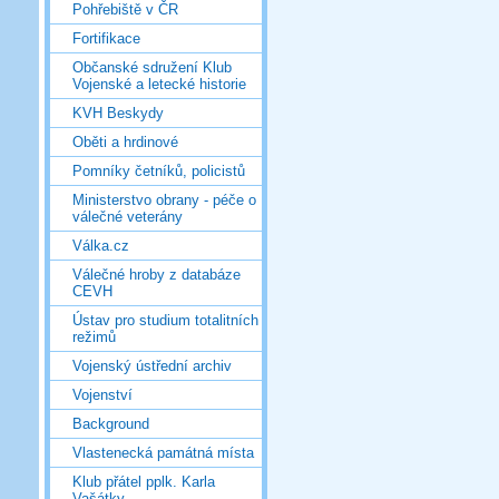
Pohřebiště v ČR
Fortifikace
Občanské sdružení Klub
Vojenské a letecké historie
KVH Beskydy
Oběti a hrdinové
Pomníky četníků, policistů
Ministerstvo obrany - péče o
válečné veterány
Válka.cz
Válečné hroby z databáze
CEVH
Ústav pro studium totalitních
režimů
Vojenský ústřední archiv
Vojenství
Background
Vlastenecká památná místa
Klub přátel pplk. Karla
Vašátky