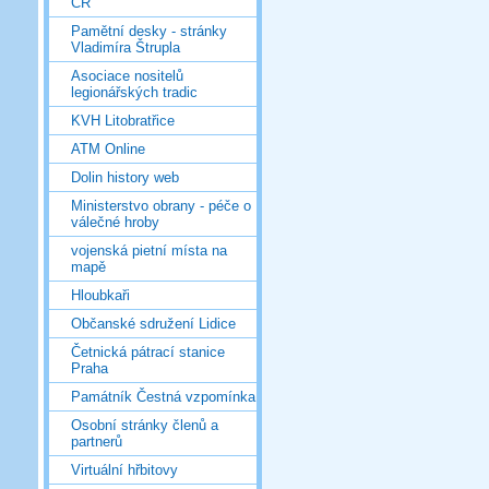
ČR
Pamětní desky - stránky
Vladimíra Štrupla
Asociace nositelů
legionářských tradic
KVH Litobratřice
ATM Online
Dolin history web
Ministerstvo obrany - péče o
válečné hroby
vojenská pietní místa na
mapě
Hloubkaři
Občanské sdružení Lidice
Četnická pátrací stanice
Praha
Památník Čestná vzpomínka
Osobní stránky členů a
partnerů
Virtuální hřbitovy