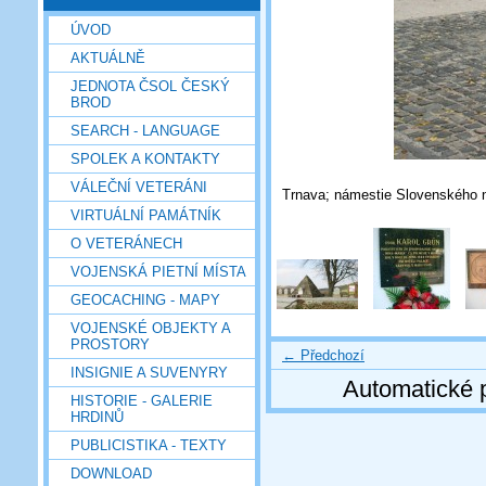
ÚVOD
AKTUÁLNĚ
JEDNOTA ČSOL ČESKÝ
BROD
SEARCH - LANGUAGE
SPOLEK A KONTAKTY
VÁLEČNÍ VETERÁNI
Trnava; námestie Slovenského n
VIRTUÁLNÍ PAMÁTNÍK
O VETERÁNECH
VOJENSKÁ PIETNÍ MÍSTA
GEOCACHING - MAPY
VOJENSKÉ OBJEKTY A
PROSTORY
← Předchozí
INSIGNIE A SUVENYRY
Automatické 
HISTORIE - GALERIE
HRDINŮ
PUBLICISTIKA - TEXTY
DOWNLOAD