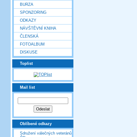
BURZA
SPONZORING
ODKAZY
NÁVŠTĚVNÍ KNIHA
ČLENSKÁ
FOTOALBUM
DISKUSE
Toplist
Mail list
Oblíbené odkazy
Sdružení válečných veteránů