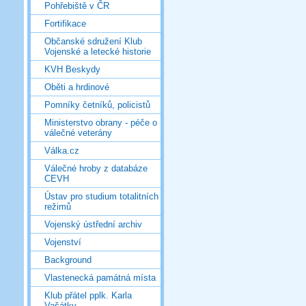
Pohřebiště v ČR
Fortifikace
Občanské sdružení Klub
Vojenské a letecké historie
KVH Beskydy
Oběti a hrdinové
Pomníky četníků, policistů
Ministerstvo obrany - péče o
válečné veterány
Válka.cz
Válečné hroby z databáze
CEVH
Ústav pro studium totalitních
režimů
Vojenský ústřední archiv
Vojenství
Background
Vlastenecká památná místa
Klub přátel pplk. Karla
Vašátky