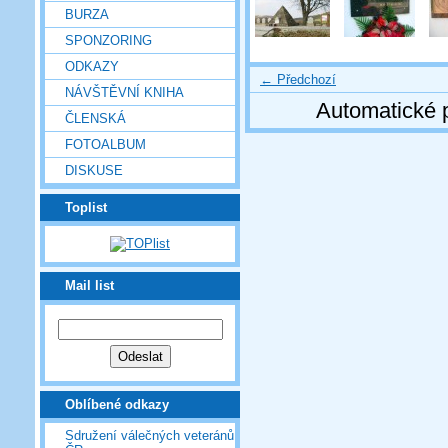
BURZA
SPONZORING
ODKAZY
← Předchozí
NÁVŠTĚVNÍ KNIHA
Automatické 
ČLENSKÁ
FOTOALBUM
DISKUSE
Toplist
Mail list
Oblíbené odkazy
Sdružení válečných veteránů