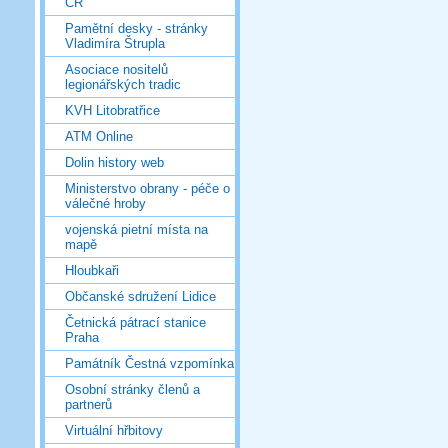
ČR
Pamětní desky - stránky
Vladimíra Štrupla
Asociace nositelů
legionářských tradic
KVH Litobratřice
ATM Online
Dolin history web
Ministerstvo obrany - péče o
válečné hroby
vojenská pietní místa na
mapě
Hloubkaři
Občanské sdružení Lidice
Četnická pátrací stanice
Praha
Památník Čestná vzpomínka
Osobní stránky členů a
partnerů
Virtuální hřbitovy