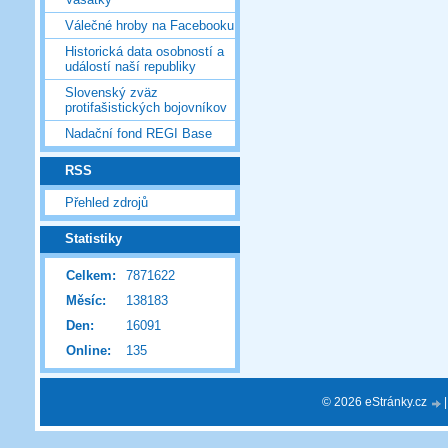
Válečné hroby na Facebooku
Historická data osobností a
událostí naší republiky
Slovenský zväz
protifašistických bojovníkov
Nadační fond REGI Base
RSS
Přehled zdrojů
Statistiky
Celkem:
7871622
Měsíc:
138183
Den:
16091
Online:
135
© 2026 eStránky.cz