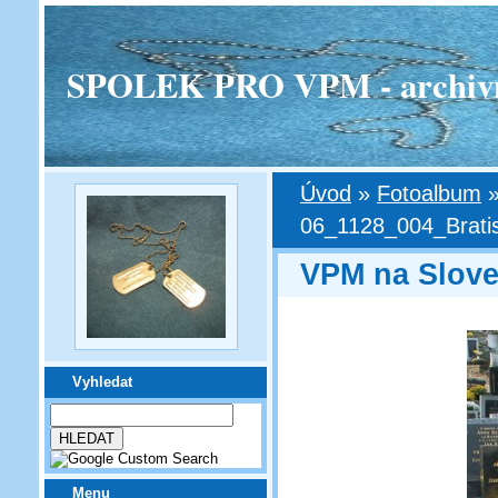
SPOLEK PRO VPM - archivní v
Úvod
»
Fotoalbum
06_1128_004_Brati
VPM na Slov
Vyhledat
Menu