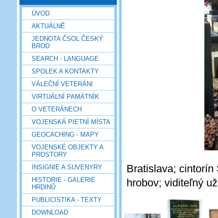
ÚVOD
AKTUÁLNĚ
JEDNOTA ČSOL ČESKÝ
BROD
SEARCH - LANGUAGE
SPOLEK A KONTAKTY
VÁLEČNÍ VETERÁNI
VIRTUÁLNÍ PAMÁTNÍK
O VETERÁNECH
VOJENSKÁ PIETNÍ MÍSTA
GEOCACHING - MAPY
VOJENSKÉ OBJEKTY A
PROSTORY
Bratislava; cintorín
INSIGNIE A SUVENYRY
HISTORIE - GALERIE
hrobov; viditeľný u
HRDINŮ
PUBLICISTIKA - TEXTY
DOWNLOAD