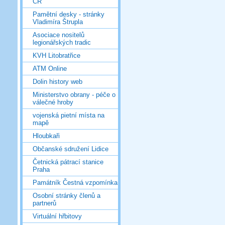
ČR
Pamětní desky - stránky
Vladimíra Štrupla
Asociace nositelů
legionářských tradic
KVH Litobratřice
ATM Online
Dolin history web
Ministerstvo obrany - péče o
válečné hroby
vojenská pietní místa na
mapě
Hloubkaři
Občanské sdružení Lidice
Četnická pátrací stanice
Praha
Památník Čestná vzpomínka
Osobní stránky členů a
partnerů
Virtuální hřbitovy