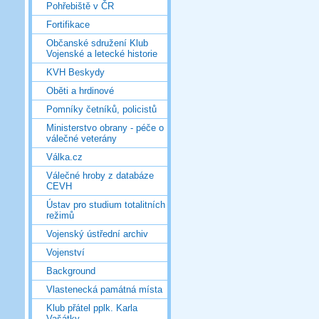
Pohřebiště v ČR
Fortifikace
Občanské sdružení Klub
Vojenské a letecké historie
KVH Beskydy
Oběti a hrdinové
Pomníky četníků, policistů
Ministerstvo obrany - péče o
válečné veterány
Válka.cz
Válečné hroby z databáze
CEVH
Ústav pro studium totalitních
režimů
Vojenský ústřední archiv
Vojenství
Background
Vlastenecká památná místa
Klub přátel pplk. Karla
Vašátky