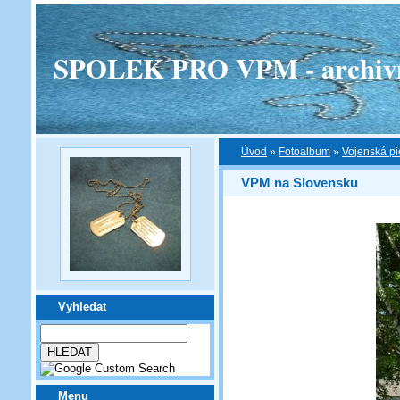
SPOLEK PRO VPM - archivní v
Úvod
»
Fotoalbum
»
Vojenská pi
VPM na Slovensku
Vyhledat
Menu