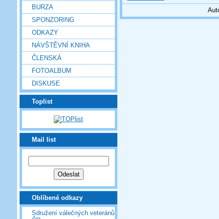
BURZA
Aut
SPONZORING
ODKAZY
NÁVŠTĚVNÍ KNIHA
ČLENSKÁ
FOTOALBUM
DISKUSE
Toplist
Mail list
Oblíbené odkazy
Sdružení válečných veteránů