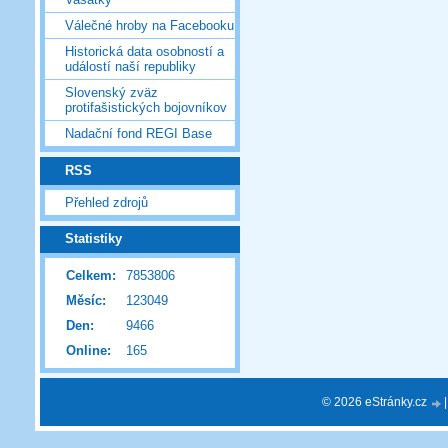
Válečné hroby na Facebooku
Historická data osobností a
událostí naší republiky
Slovenský zväz
protifašistických bojovníkov
Nadační fond REGI Base
RSS
Přehled zdrojů
Statistiky
Celkem:
7853806
Měsíc:
123049
Den:
9466
Online:
165
© 2026 eStránky.cz