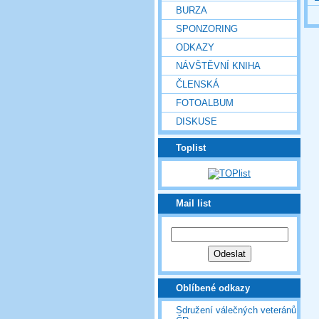
BURZA
SPONZORING
ODKAZY
NÁVŠTĚVNÍ KNIHA
ČLENSKÁ
FOTOALBUM
DISKUSE
Toplist
Mail list
Oblíbené odkazy
Sdružení válečných veteránů