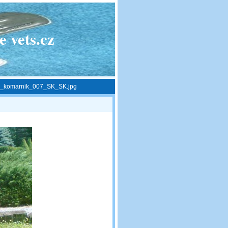
 vets.cz
_komarnik_007_SK_SK.jpg