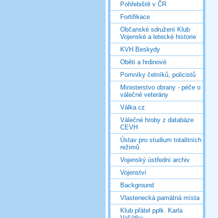
Pohřebiště v ČR
Fortifikace
Občanské sdružení Klub
Vojenské a letecké historie
KVH Beskydy
Oběti a hrdinové
Pomníky četníků, policistů
Ministerstvo obrany - péče o
válečné veterány
Válka.cz
Válečné hroby z databáze
CEVH
Ústav pro studium totalitních
režimů
Vojenský ústřední archiv
Vojenství
Background
Vlastenecká památná místa
Klub přátel pplk. Karla
Vašátky