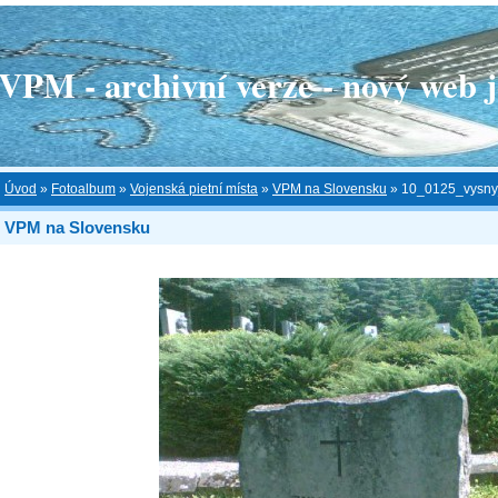
 - archivní verze - nový web je
Úvod
»
Fotoalbum
»
Vojenská pietní místa
»
VPM na Slovensku
»
10_0125_vysny
VPM na Slovensku