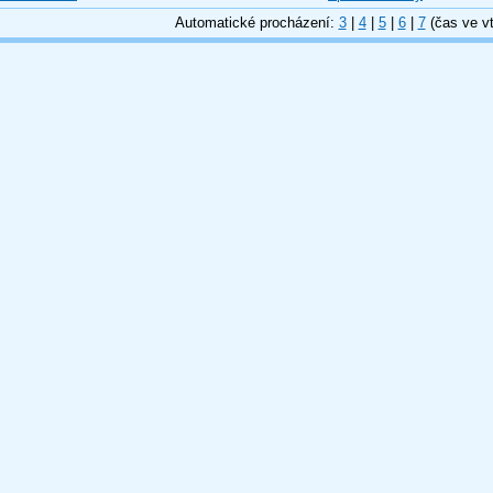
Automatické procházení:
3
|
4
|
5
|
6
|
7
(čas ve vt