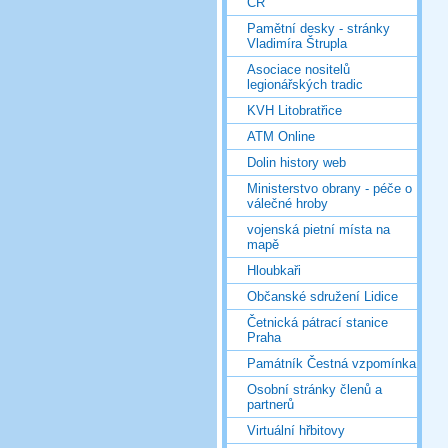
ČR
Pamětní desky - stránky
Vladimíra Štrupla
Asociace nositelů
legionářských tradic
KVH Litobratřice
ATM Online
Dolin history web
Ministerstvo obrany - péče o
válečné hroby
vojenská pietní místa na
mapě
Hloubkaři
Občanské sdružení Lidice
Četnická pátrací stanice
Praha
Památník Čestná vzpomínka
Osobní stránky členů a
partnerů
Virtuální hřbitovy