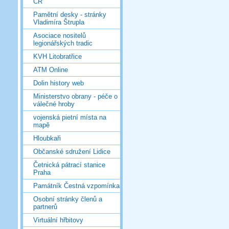
ČR
Pamětní desky - stránky
Vladimíra Štrupla
Asociace nositelů
legionářských tradic
KVH Litobratřice
ATM Online
Dolin history web
Ministerstvo obrany - péče o
válečné hroby
vojenská pietní místa na
mapě
Hloubkaři
Občanské sdružení Lidice
Četnická pátrací stanice
Praha
Památník Čestná vzpomínka
Osobní stránky členů a
partnerů
Virtuální hřbitovy