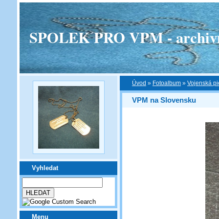
SPOLEK PRO VPM - archivní v
Úvod
»
Fotoalbum
»
Vojenská pi
VPM na Slovensku
Vyhledat
Menu