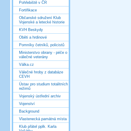
Pohřebiště v ČR
Fortifikace
Občanské sdružení Klub
Vojenské a letecké historie
KVH Beskydy
Oběti a hrdinové
Pomníky četníků, policistů
Ministerstvo obrany - péče o
válečné veterány
Válka.cz
Válečné hroby z databáze
CEVH
Ústav pro studium totalitních
režimů
Vojenský ústřední archiv
Vojenství
Background
Vlastenecká památná místa
Klub přátel pplk. Karla
Vašátky