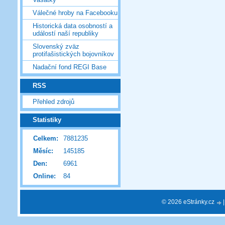
Válečné hroby na Facebooku
Historická data osobností a
událostí naší republiky
Slovenský zväz
protifašistických bojovníkov
Nadační fond REGI Base
RSS
Přehled zdrojů
Statistiky
Celkem:
7881235
Měsíc:
145185
Den:
6961
Online:
84
© 2026 eStránky.cz