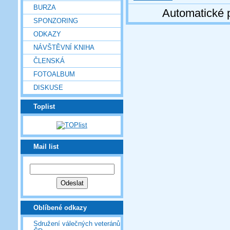
BURZA
Automatické 
SPONZORING
ODKAZY
NÁVŠTĚVNÍ KNIHA
ČLENSKÁ
FOTOALBUM
DISKUSE
Toplist
Mail list
Oblíbené odkazy
Sdružení válečných veteránů