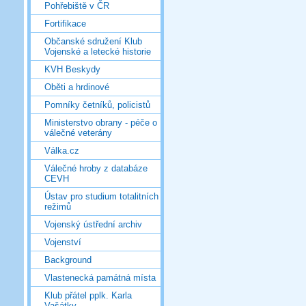
Pohřebiště v ČR
Fortifikace
Občanské sdružení Klub
Vojenské a letecké historie
KVH Beskydy
Oběti a hrdinové
Pomníky četníků, policistů
Ministerstvo obrany - péče o
válečné veterány
Válka.cz
Válečné hroby z databáze
CEVH
Ústav pro studium totalitních
režimů
Vojenský ústřední archiv
Vojenství
Background
Vlastenecká památná místa
Klub přátel pplk. Karla
Vašátky