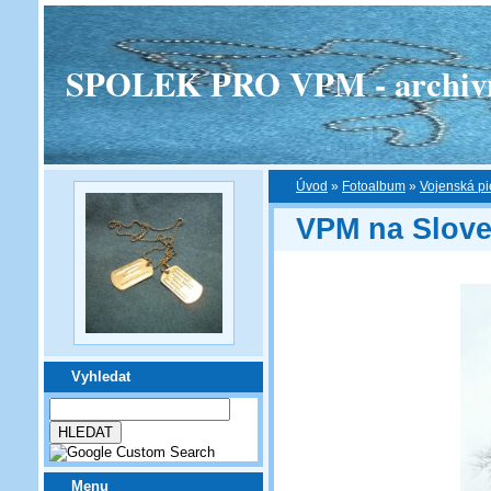
SPOLEK PRO VPM - archivní v
Úvod
»
Fotoalbum
»
Vojenská pi
VPM na Slov
Vyhledat
Menu