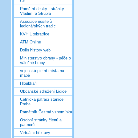
ČR
Pamětní desky - stránky
Vladimíra Štrupla
Asociace nositelů
legionářských tradic
KVH Litobratřice
ATM Online
Dolin history web
Ministerstvo obrany - péče o
válečné hroby
vojenská pietní místa na
mapě
Hloubkaři
Občanské sdružení Lidice
Četnická pátrací stanice
Praha
Památník Čestná vzpomínka
Osobní stránky členů a
partnerů
Virtuální hřbitovy