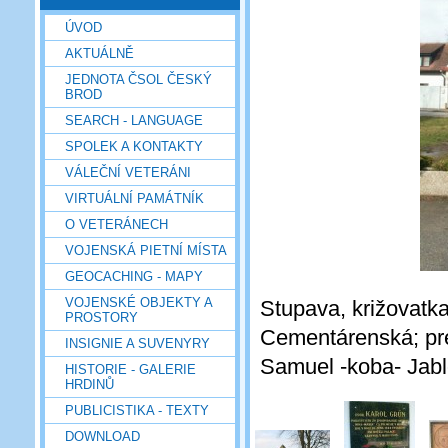
ÚVOD
AKTUÁLNĚ
JEDNOTA ČSOL ČESKÝ
BROD
SEARCH - LANGUAGE
SPOLEK A KONTAKTY
VÁLEČNÍ VETERÁNI
VIRTUÁLNÍ PAMÁTNÍK
O VETERÁNECH
VOJENSKÁ PIETNÍ MÍSTA
GEOCACHING - MAPY
VOJENSKÉ OBJEKTY A
Stupava, križovatka
PROSTORY
Cementárenská; pre
INSIGNIE A SUVENYRY
Samuel -koba- Jab
HISTORIE - GALERIE
HRDINŮ
PUBLICISTIKA - TEXTY
DOWNLOAD