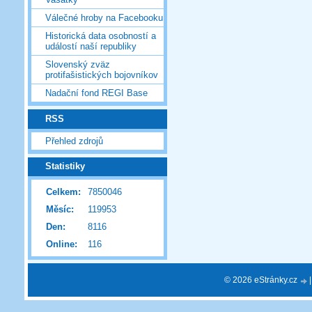
Válečné hroby na Facebooku
Historická data osobností a
událostí naší republiky
Slovenský zväz
protifašistických bojovníkov
Nadační fond REGI Base
RSS
Přehled zdrojů
Statistiky
Celkem:
7850046
Měsíc:
119953
Den:
8116
Online:
116
© 2026 eStránky.cz