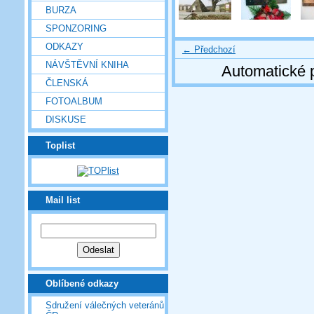
BURZA
SPONZORING
ODKAZY
← Předchozí
NÁVŠTĚVNÍ KNIHA
Automatické 
ČLENSKÁ
FOTOALBUM
DISKUSE
Toplist
Mail list
Oblíbené odkazy
Sdružení válečných veteránů