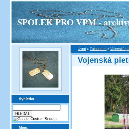
SPOLEK PRO VPM - archivní v
Úvod
»
Fotoalbum
»
Vojenská pi
Vojenská piet
Vyhledat
Menu