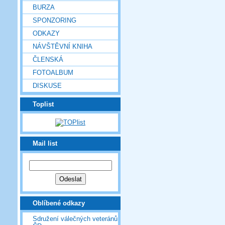
BURZA
SPONZORING
ODKAZY
NÁVŠTĚVNÍ KNIHA
ČLENSKÁ
FOTOALBUM
DISKUSE
Toplist
Mail list
Oblíbené odkazy
Sdružení válečných veteránů