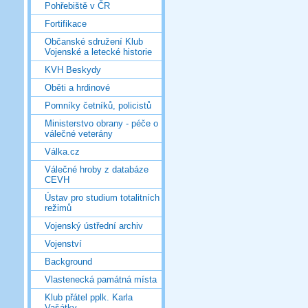
Pohřebiště v ČR
Fortifikace
Občanské sdružení Klub
Vojenské a letecké historie
KVH Beskydy
Oběti a hrdinové
Pomníky četníků, policistů
Ministerstvo obrany - péče o
válečné veterány
Válka.cz
Válečné hroby z databáze
CEVH
Ústav pro studium totalitních
režimů
Vojenský ústřední archiv
Vojenství
Background
Vlastenecká památná místa
Klub přátel pplk. Karla
Vašátky