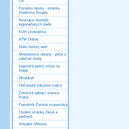
ČR
Pamětní desky - stránky
Vladimíra Štrupla
Asociace nositelů
legionářských tradic
KVH Litobratřice
ATM Online
Dolin history web
Ministerstvo obrany - péče o
válečné hroby
vojenská pietní místa na
mapě
Hloubkaři
Občanské sdružení Lidice
Četnická pátrací stanice
Praha
Památník Čestná vzpomínka
Osobní stránky členů a
partnerů
Virtuální hřbitovy