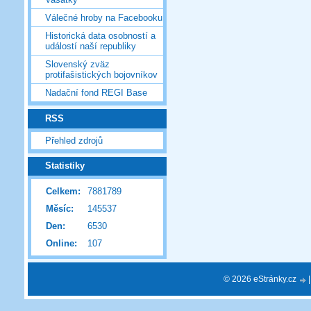
Válečné hroby na Facebooku
Historická data osobností a
událostí naší republiky
Slovenský zväz
protifašistických bojovníkov
Nadační fond REGI Base
RSS
Přehled zdrojů
Statistiky
Celkem:
7881789
Měsíc:
145537
Den:
6530
Online:
107
© 2026 eStránky.cz