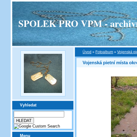
SPOLEK PRO VPM - archivní v
Úvod
»
Fotoalbum
»
Vojenská pi
Vojenská pietní místa okr
Vyhledat
Menu