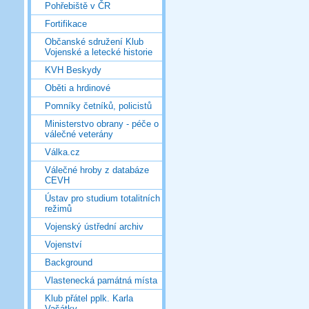
Pohřebiště v ČR
Fortifikace
Občanské sdružení Klub
Vojenské a letecké historie
KVH Beskydy
Oběti a hrdinové
Pomníky četníků, policistů
Ministerstvo obrany - péče o
válečné veterány
Válka.cz
Válečné hroby z databáze
CEVH
Ústav pro studium totalitních
režimů
Vojenský ústřední archiv
Vojenství
Background
Vlastenecká památná místa
Klub přátel pplk. Karla
Vašátky