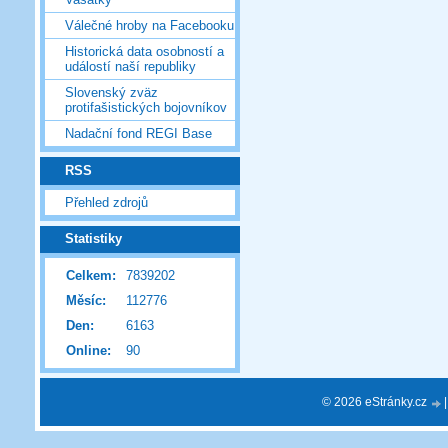
Válečné hroby na Facebooku
Historická data osobností a
událostí naší republiky
Slovenský zväz
protifašistických bojovníkov
Nadační fond REGI Base
RSS
Přehled zdrojů
Statistiky
Celkem:
7839202
Měsíc:
112776
Den:
6163
Online:
90
© 2026 eStránky.cz