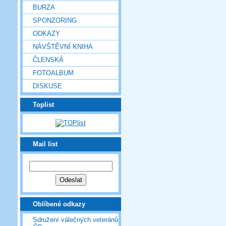
BURZA
SPONZORING
ODKAZY
NÁVŠTĚVNÍ KNIHA
ČLENSKÁ
FOTOALBUM
DISKUSE
Toplist
Mail list
Oblíbené odkazy
Sdružení válečných veteránů