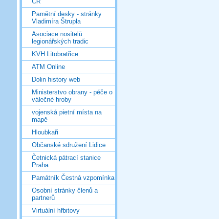
ČR
Pamětní desky - stránky
Vladimíra Štrupla
Asociace nositelů
legionářských tradic
KVH Litobratřice
ATM Online
Dolin history web
Ministerstvo obrany - péče o
válečné hroby
vojenská pietní místa na
mapě
Hloubkaři
Občanské sdružení Lidice
Četnická pátrací stanice
Praha
Památník Čestná vzpomínka
Osobní stránky členů a
partnerů
Virtuální hřbitovy