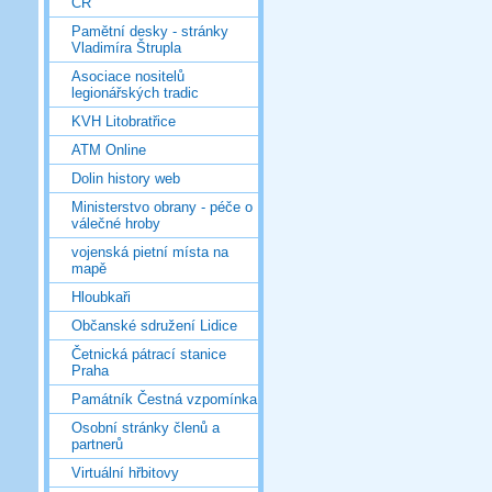
ČR
Pamětní desky - stránky
Vladimíra Štrupla
Asociace nositelů
legionářských tradic
KVH Litobratřice
ATM Online
Dolin history web
Ministerstvo obrany - péče o
válečné hroby
vojenská pietní místa na
mapě
Hloubkaři
Občanské sdružení Lidice
Četnická pátrací stanice
Praha
Památník Čestná vzpomínka
Osobní stránky členů a
partnerů
Virtuální hřbitovy