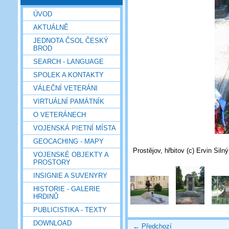
ÚVOD
AKTUÁLNĚ
JEDNOTA ČSOL ČESKÝ
BROD
SEARCH - LANGUAGE
SPOLEK A KONTAKTY
VÁLEČNÍ VETERÁNI
VIRTUÁLNÍ PAMÁTNÍK
O VETERÁNECH
VOJENSKÁ PIETNÍ MÍSTA
GEOCACHING - MAPY
Prostějov, hřbitov (c) Ervin Siln
VOJENSKÉ OBJEKTY A
PROSTORY
INSIGNIE A SUVENYRY
HISTORIE - GALERIE
HRDINŮ
PUBLICISTIKA - TEXTY
DOWNLOAD
← Předchozí