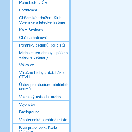
Pohřebiště v ČR
Fortifikace
Občanské sdružení Klub
Vojenské a letecké historie
KVH Beskydy
Oběti a hrdinové
Pomníky četníků, policistů
Ministerstvo obrany - péče o
válečné veterány
Válka.cz
Válečné hroby z databáze
CEVH
Ústav pro studium totalitních
režimů
Vojenský ústřední archiv
Vojenství
Background
Vlastenecká památná místa
Klub přátel pplk. Karla
Vašátky