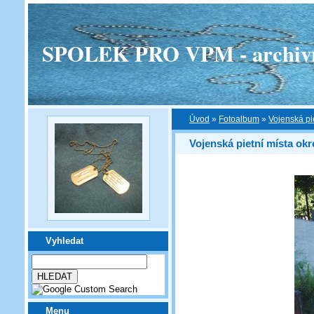
SPOLEK PRO VPM - archivní v
Úvod
»
Fotoalbum
»
Vojenská pi
Vojenská pietní místa okr
Vyhledat
Menu