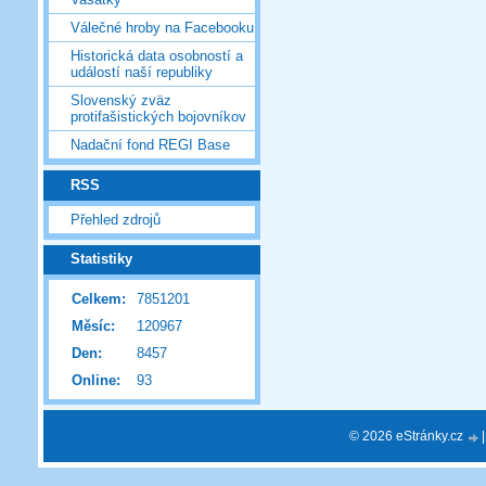
Válečné hroby na Facebooku
Historická data osobností a
událostí naší republiky
Slovenský zväz
protifašistických bojovníkov
Nadační fond REGI Base
RSS
Přehled zdrojů
Statistiky
Celkem:
7851201
Měsíc:
120967
Den:
8457
Online:
93
© 2026 eStránky.cz