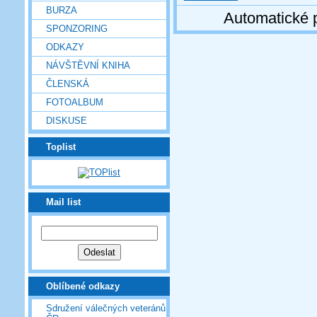
BURZA
Automatické 
SPONZORING
ODKAZY
NÁVŠTĚVNÍ KNIHA
ČLENSKÁ
FOTOALBUM
DISKUSE
Toplist
Mail list
Oblíbené odkazy
Sdružení válečných veteránů