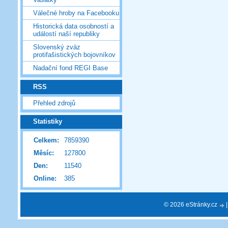
Válečné hroby na Facebooku
Historická data osobností a
událostí naší republiky
Slovenský zväz
protifašistických bojovníkov
Nadační fond REGI Base
RSS
Přehled zdrojů
Statistiky
Celkem:
7859390
Měsíc:
127800
Den:
11540
Online:
385
© 2026 eStránky.cz