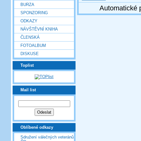
BURZA
Automatické 
SPONZORING
ODKAZY
NÁVŠTĚVNÍ KNIHA
ČLENSKÁ
FOTOALBUM
DISKUSE
Toplist
Mail list
Oblíbené odkazy
Sdružení válečných veteránů