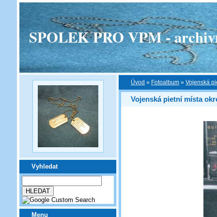
SPOLEK PRO VPM - archivní v
Úvod
»
Fotoalbum
»
Vojenská pi
Vojenská pietní místa okr
Vyhledat
Menu