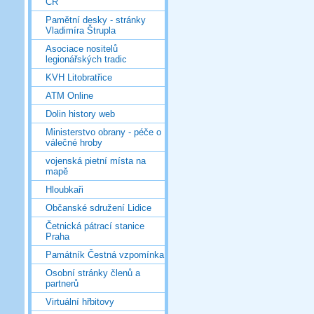
ČR
Pamětní desky - stránky
Vladimíra Štrupla
Asociace nositelů
legionářských tradic
KVH Litobratřice
ATM Online
Dolin history web
Ministerstvo obrany - péče o
válečné hroby
vojenská pietní místa na
mapě
Hloubkaři
Občanské sdružení Lidice
Četnická pátrací stanice
Praha
Památník Čestná vzpomínka
Osobní stránky členů a
partnerů
Virtuální hřbitovy