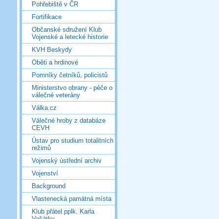
Pohřebiště v ČR
Fortifikace
Občanské sdružení Klub
Vojenské a letecké historie
KVH Beskydy
Oběti a hrdinové
Pomníky četníků, policistů
Ministerstvo obrany - péče o
válečné veterány
Válka.cz
Válečné hroby z databáze
CEVH
Ústav pro studium totalitních
režimů
Vojenský ústřední archiv
Vojenství
Background
Vlastenecká památná místa
Klub přátel pplk. Karla
Vašátky